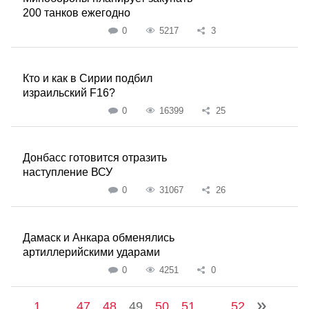
200 танков ежегодно
0
5217
3
Кто и как в Сирии подбил
израильский F16?
0
16399
25
Донбасс готовится отразить
наступление ВСУ
0
31067
26
Дамаск и Анкара обменялись
артиллерийскими ударами
0
4251
0
1
...
47
48
49
50
51
...
52