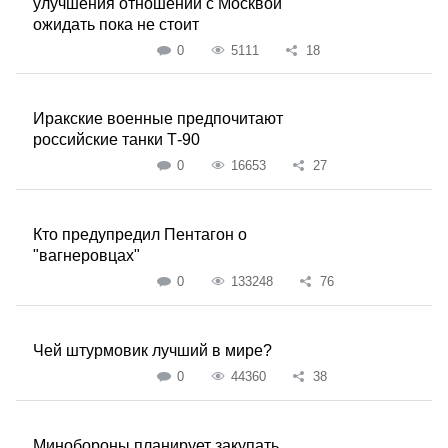
улучшения отношений с Москвой
ожидать пока не стоит
0
5111
18
Иракские военные предпочитают
российские танки Т-90
0
16653
27
Кто предупредил Пентагон о
"вагнеровцах"
0
133248
76
Чей штурмовик лучший в мире?
0
44360
38
Минобороны планирует закупать