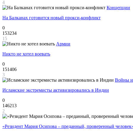
4
Концепции
На Балканах готовится новый прокси-конфликт
0
153234
15
Армии
Никто не хотел воевать
0
151406
3
Войны и
Исламские экстремисты активизировались в Индии
0
146213
2
«Резидент Мария Осипова – преданный, проверенный человек