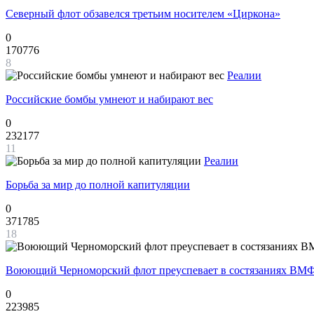
Северный флот обзавелся третьим носителем «Циркона»
0
170776
8
Реалии
Российские бомбы умнеют и набирают вес
0
232177
11
Реалии
Борьба за мир до полной капитуляции
0
371785
18
Воюющий Черноморский флот преуспевает в состязаниях ВМФ
0
223985