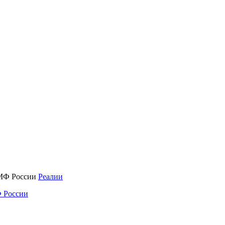
Реалии
 России