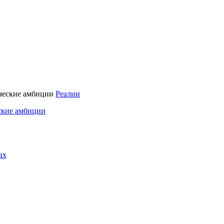
Реалии
ские амбиции
ах