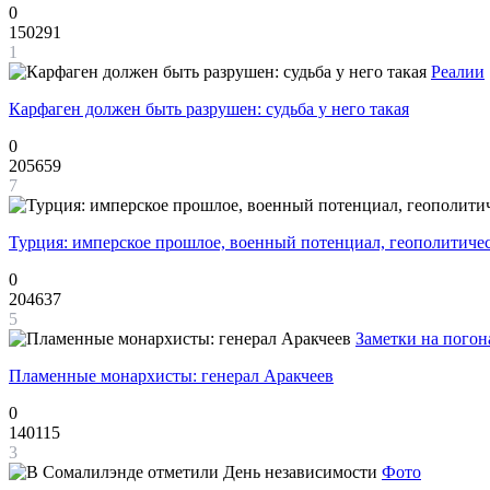
0
150291
1
Реалии
Карфаген должен быть разрушен: судьба у него такая
0
205659
7
Турция: имперское прошлое, военный потенциал, геополитиче
0
204637
5
Заметки на погон
Пламенные монархисты: генерал Аракчеев
0
140115
3
Фото