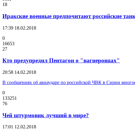
18
Иракские военные предпочитают российские танк
17:39
18.02.2018
0
16653
27
Кто предупредил Пентагон о "вагнеровцах"
20:58
14.02.2018
В сообщениях об авиаударе по российской ЧВК в Сирии многое
0
133251
76
Чей штурмовик лучший в мире?
17:01
12.02.2018