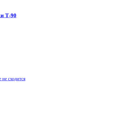
и Т-90
 не сходится