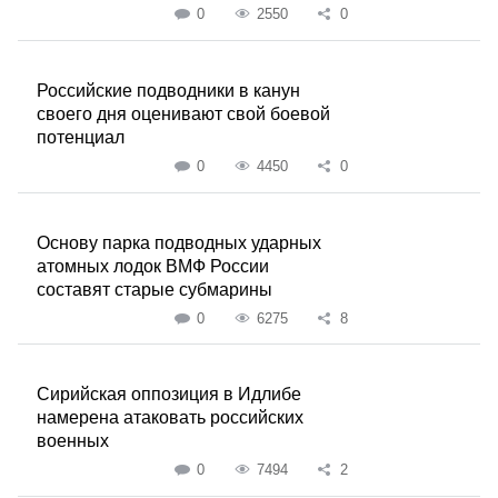
0
2550
0
Российские подводники в канун
своего дня оценивают свой боевой
потенциал
0
4450
0
Основу парка подводных ударных
атомных лодок ВМФ России
составят старые субмарины
0
6275
8
Сирийская оппозиция в Идлибе
намерена атаковать российских
военных
0
7494
2