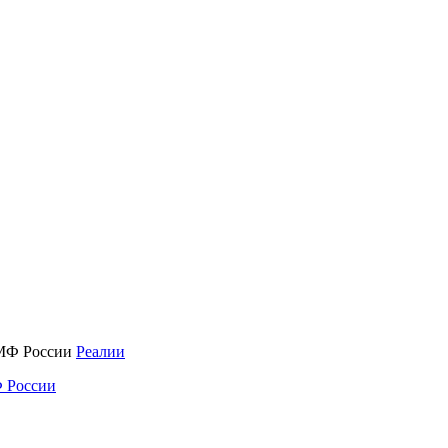
Реалии
 России