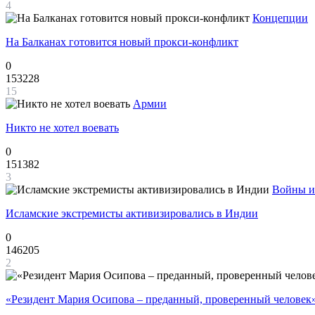
4
Концепции
На Балканах готовится новый прокси-конфликт
0
153228
15
Армии
Никто не хотел воевать
0
151382
3
Войны и
Исламские экстремисты активизировались в Индии
0
146205
2
«Резидент Мария Осипова – преданный, проверенный человек