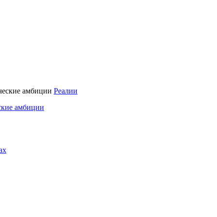
Реалии
ские амбиции
ах