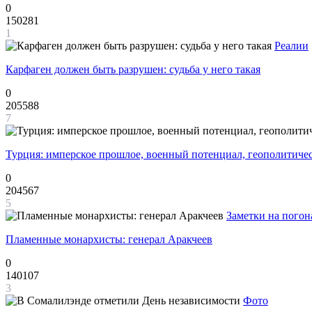
0
150281
1
Реалии
Карфаген должен быть разрушен: судьба у него такая
0
205588
7
Турция: имперское прошлое, военный потенциал, геополитиче
0
204567
5
Заметки на погон
Пламенные монархисты: генерал Аракчеев
0
140107
3
Фото