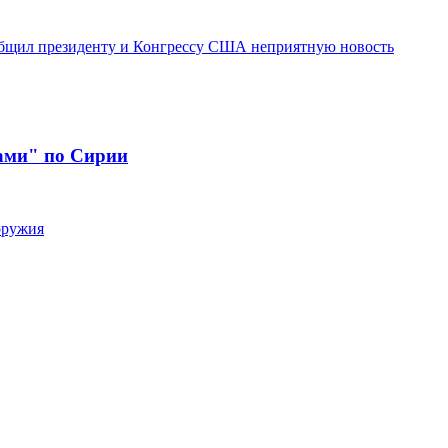
бщил президенту и Конгрессу США неприятную новость
ами" по Сирии
оружия