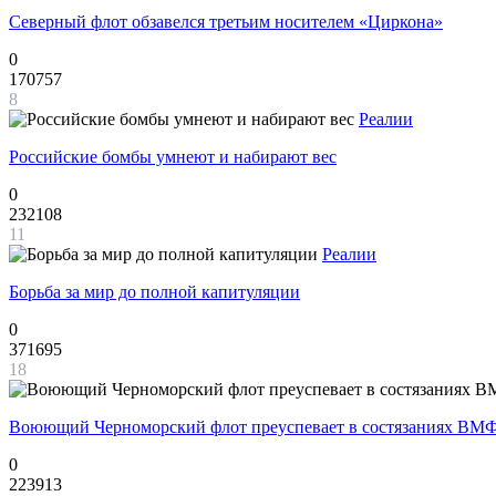
Северный флот обзавелся третьим носителем «Циркона»
0
170757
8
Реалии
Российские бомбы умнеют и набирают вес
0
232108
11
Реалии
Борьба за мир до полной капитуляции
0
371695
18
Воюющий Черноморский флот преуспевает в состязаниях ВМФ
0
223913