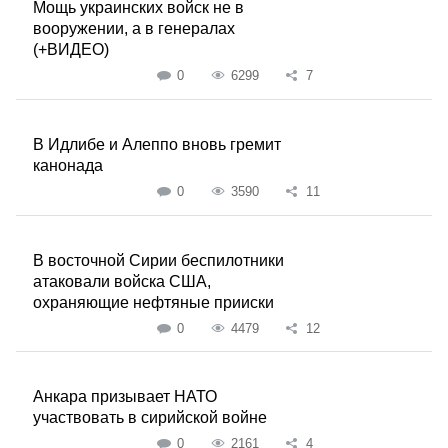
Мощь украинских войск не в
вооружении, а в генералах
(+ВИДЕО)
0
6299
7
В Идлибе и Алеппо вновь гремит
канонада
0
3590
11
В восточной Сирии беспилотники
атаковали войска США,
охраняющие нефтяные прииски
0
4479
12
Анкара призывает НАТО
участвовать в сирийской войне
0
2161
4