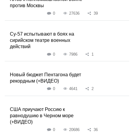
против Москвы
0
27636
39
Су-57 испытывают в боях на
сирийском театре военных
действий
0
7986
1
Новый бюджет Пентагона будет
рекордным (+ВИДЕО)
0
4641
2
США приучают Россию к
равнодушию в Черном море
(+ВИДЕО)
0
20686
36