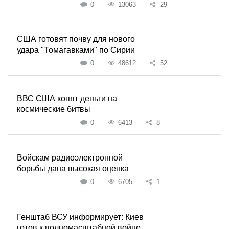
0
13063
29
США готовят почву для нового
удара "Томагавками" по Сирии
0
48612
52
ВВС США копят деньги на
космические битвы
0
6413
8
Войскам радиоэлектронной
борьбы дана высокая оценка
0
6705
1
Генштаб ВСУ информирует: Киев
готов к полномасштабной войне