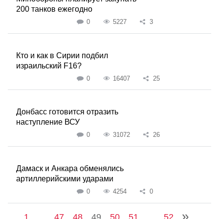
200 танков ежегодно
0
5227
3
Кто и как в Сирии подбил
израильский F16?
0
16407
25
Донбасс готовится отразить
наступление ВСУ
0
31072
26
Дамаск и Анкара обменялись
артиллерийскими ударами
0
4254
0
1
...
47
48
49
50
51
...
52