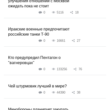
улучшения отношений с Москвой
ожидать пока не стоит
0
5116
18
Иракские военные предпочитают
российские танки Т-90
0
16661
27
Кто предупредил Пентагон о
"вагнеровцах"
0
133256
76
Чей штурмовик лучший в мире?
0
44390
38
Минобороны планирует закупать