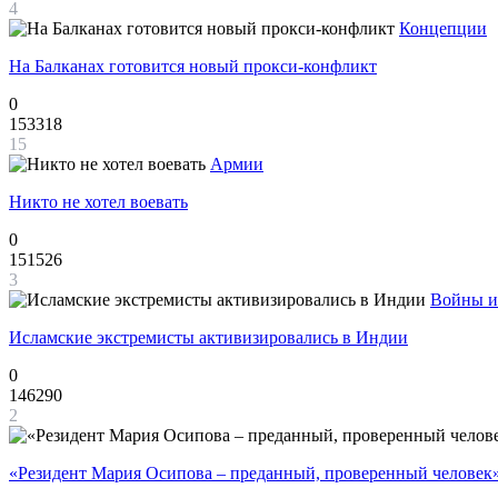
4
Концепции
На Балканах готовится новый прокси-конфликт
0
153318
15
Армии
Никто не хотел воевать
0
151526
3
Войны и
Исламские экстремисты активизировались в Индии
0
146290
2
«Резидент Мария Осипова – преданный, проверенный человек