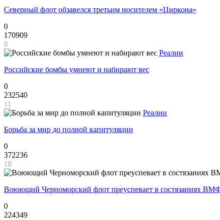
Северный флот обзавелся третьим носителем «Циркона»
0
170909
8
Реалии
Российские бомбы умнеют и набирают вес
0
232540
11
Реалии
Борьба за мир до полной капитуляции
0
372236
18
Воюющий Черноморский флот преуспевает в состязаниях ВМФ
0
224349