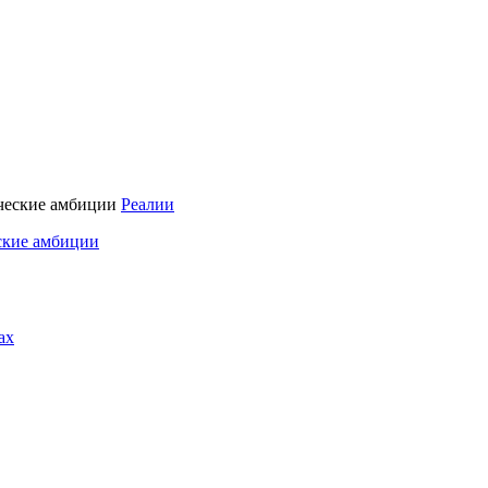
Реалии
ские амбиции
ах