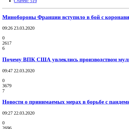
Статей: 519
Минобороны Франции вступило в бой с коронав
09:26
23.03.2020
0
2617
6
Почему ВПК США увлеклись производством мул
09:47
22.03.2020
0
3679
7
Новости о принимаемых мерах в борьбе с пандем
09:27
22.03.2020
0
2696