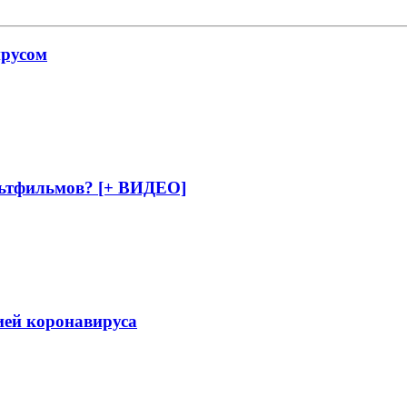
ирусом
ьтфильмов? [+ ВИДЕО]
ией коронавируса