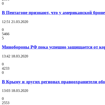
0
В Пентагоне признают, что у американской брон
12:51
21.03.2020
0
5466
5
Минобороны РФ пока успешно защищается от ко
13:42
18.03.2020
0
4233
0
В Крыму и других регионах правоохранители об
13:03
18.03.2020
0
2553