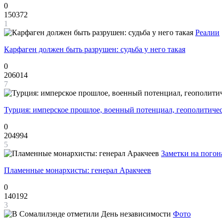
0
150372
1
Реалии
Карфаген должен быть разрушен: судьба у него такая
0
206014
7
Турция: имперское прошлое, военный потенциал, геополитиче
0
204994
5
Заметки на погон
Пламенные монархисты: генерал Аракчеев
0
140192
3
Фото