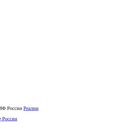
Реалии
 России