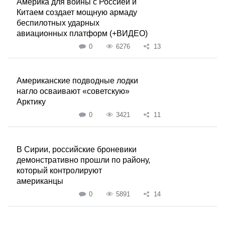
Америка для войны с Россией и
Китаем создает мощную армаду
беспилотных ударных
авиационных платформ (+ВИДЕО)
0
6276
13
Американские подводные лодки
нагло осваивают «советскую»
Арктику
0
3421
11
В Сирии, российские броневики
демонстративно прошли по району,
который контролируют
американцы
0
5891
14