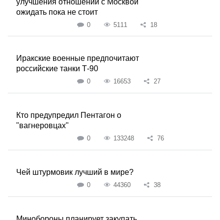
улучшения отношений с Москвой
ожидать пока не стоит
0
5111
18
Иракские военные предпочитают
российские танки Т-90
0
16653
27
Кто предупредил Пентагон о
"вагнеровцах"
0
133248
76
Чей штурмовик лучший в мире?
0
44360
38
Минобороны планирует закупать