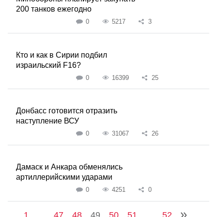
200 танков ежегодно
0
5217
3
Кто и как в Сирии подбил
израильский F16?
0
16399
25
Донбасс готовится отразить
наступление ВСУ
0
31067
26
Дамаск и Анкара обменялись
артиллерийскими ударами
0
4251
0
1
...
47
48
49
50
51
...
52