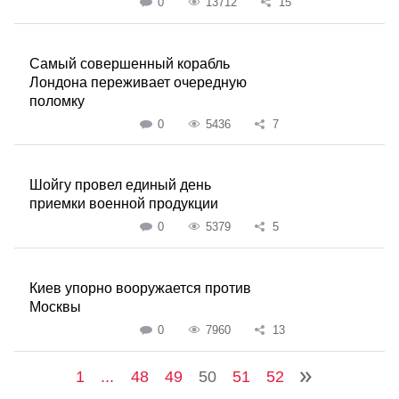
0
13712
15
Самый совершенный корабль
Лондона переживает очередную
поломку
0
5436
7
Шойгу провел единый день
приемки военной продукции
0
5379
5
Киев упорно вооружается против
Москвы
0
7960
13
1
...
48
49
50
51
52