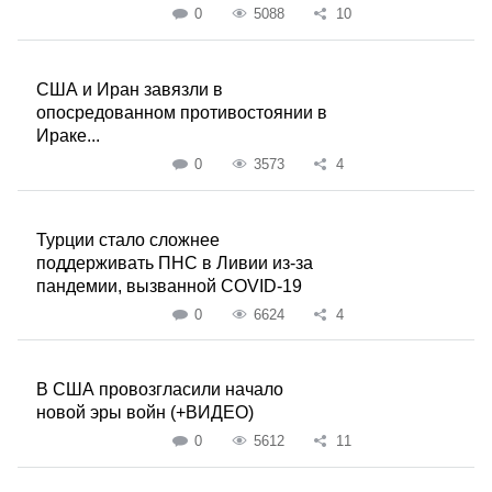
0
5088
10
США и Иран завязли в
опосредованном противостоянии в
Ираке...
0
3573
4
Турции стало сложнее
поддерживать ПНС в Ливии из-за
пандемии, вызванной COVID-19
0
6624
4
В США провозгласили начало
новой эры войн (+ВИДЕО)
0
5612
11