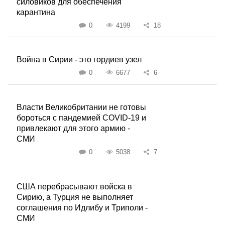
силовиков для обеспечения
карантина
0
4199
18
Война в Сирии - это гордиев узел
0
6677
6
Власти Великобритании не готовы
бороться с пандемией COVID-19 и
привлекают для этого армию -
СМИ
0
5038
7
США перебрасывают войска в
Сирию, а Турция не выполняет
соглашения по Идлибу и Триполи -
СМИ