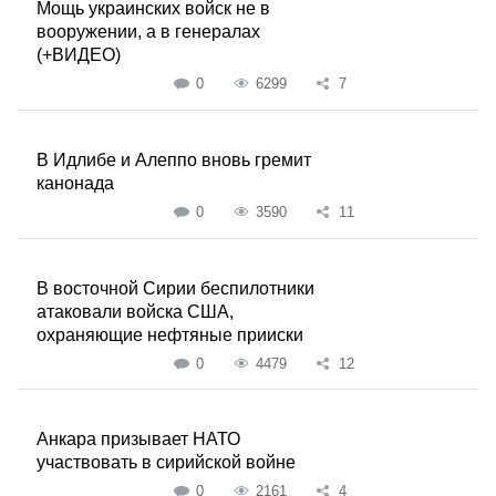
Мощь украинских войск не в
вооружении, а в генералах
(+ВИДЕО)
0
6299
7
В Идлибе и Алеппо вновь гремит
канонада
0
3590
11
В восточной Сирии беспилотники
атаковали войска США,
охраняющие нефтяные прииски
0
4479
12
Анкара призывает НАТО
участвовать в сирийской войне
0
2161
4