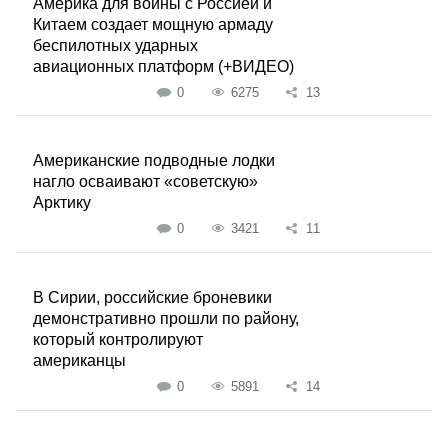
Америка для войны с Россией и
Китаем создает мощную армаду
беспилотных ударных
авиационных платформ (+ВИДЕО)
0
6275
13
Американские подводные лодки
нагло осваивают «советскую»
Арктику
0
3421
11
В Сирии, российские броневики
демонстративно прошли по району,
который контролируют
американцы
0
5891
14