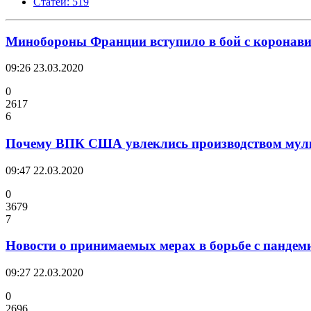
Статей: 519
Минобороны Франции вступило в бой с коронав
09:26
23.03.2020
0
2617
6
Почему ВПК США увлеклись производством мул
09:47
22.03.2020
0
3679
7
Новости о принимаемых мерах в борьбе с пандем
09:27
22.03.2020
0
2696