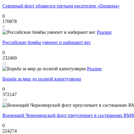
Северный флот обзавелся третьим носителем «Циркона»
0
170878
8
Реалии
Российские бомбы умнеют и набирают вес
0
232469
11
Реалии
Борьба за мир до полной капитуляции
0
372147
18
Воюющий Черноморский флот преуспевает в состязаниях ВМФ
0
224274