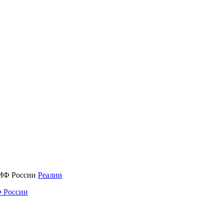
Реалии
 России