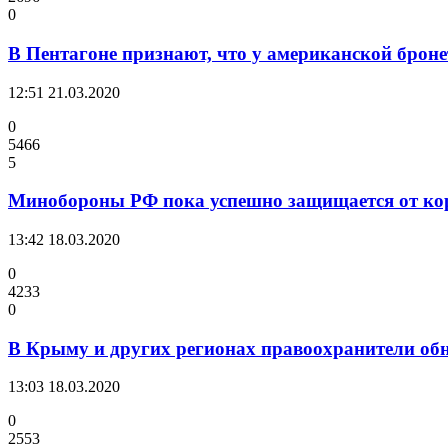
0
В Пентагоне признают, что у американской брон
12:51
21.03.2020
0
5466
5
Минобороны РФ пока успешно защищается от ко
13:42
18.03.2020
0
4233
0
В Крыму и других регионах правоохранители об
13:03
18.03.2020
0
2553