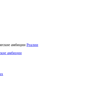
Реалии
ские амбиции
ах