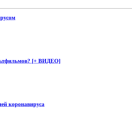
ирусом
ьтфильмов? [+ ВИДЕО]
ией коронавируса