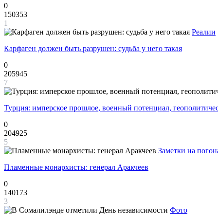
0
150353
1
Реалии
Карфаген должен быть разрушен: судьба у него такая
0
205945
7
Турция: имперское прошлое, военный потенциал, геополитиче
0
204925
5
Заметки на погон
Пламенные монархисты: генерал Аракчеев
0
140173
3
Фото