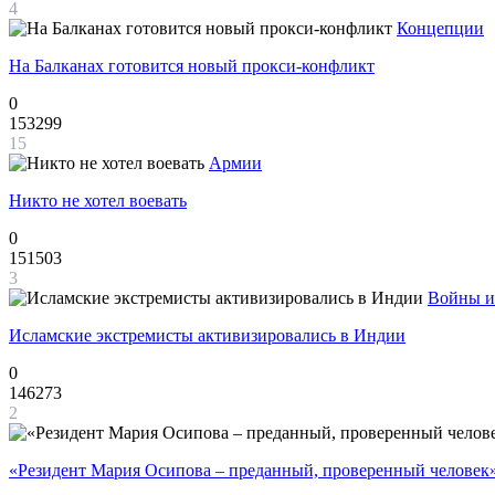
4
Концепции
На Балканах готовится новый прокси-конфликт
0
153299
15
Армии
Никто не хотел воевать
0
151503
3
Войны и
Исламские экстремисты активизировались в Индии
0
146273
2
«Резидент Мария Осипова – преданный, проверенный человек