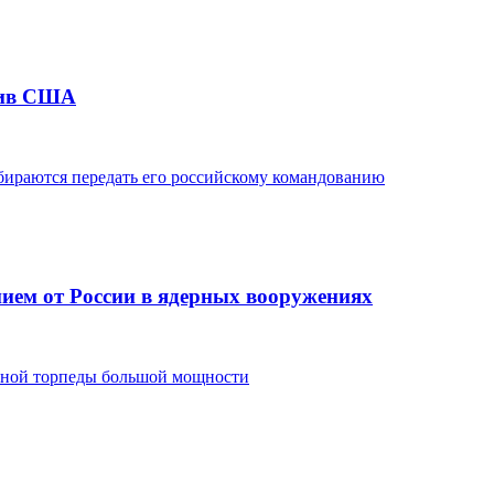
тив США
обираются передать его российскому командованию
ием от России в ядерных вооружениях
рной торпеды большой мощности