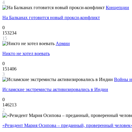
4
Концепции
На Балканах готовится новый прокси-конфликт
0
153234
15
Армии
Никто не хотел воевать
0
151406
3
Войны и
Исламские экстремисты активизировались в Индии
0
146213
2
«Резидент Мария Осипова – преданный, проверенный человек