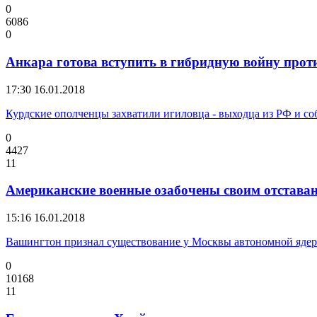
0
6086
0
Анкара готова вступить в гибридную войну про
17:30
16.01.2018
Курдские ополченцы захватили игиловца - выходца из РФ и с
0
4427
11
Американские военные озабочены своим отставан
15:16
16.01.2018
Вашингтон признал существование у Москвы автономной яде
0
10168
11