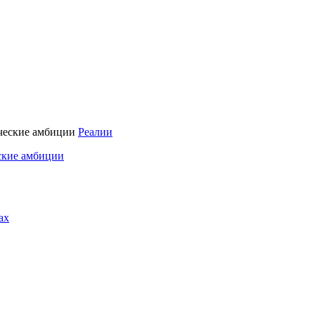
Реалии
ские амбиции
ах