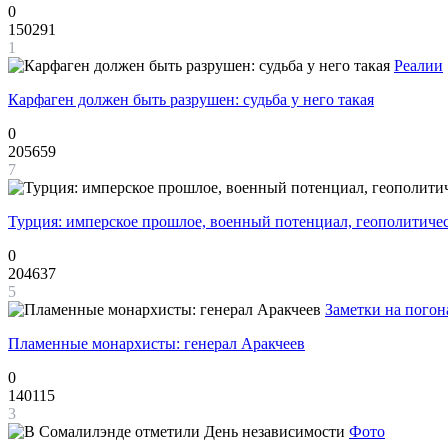
0
150291
1
Реалии
Карфаген должен быть разрушен: судьба у него такая
0
205659
7
Турция: имперское прошлое, военный потенциал, геополитиче
0
204637
5
Заметки на погон
Пламенные монархисты: генерал Аракчеев
0
140115
3
Фото