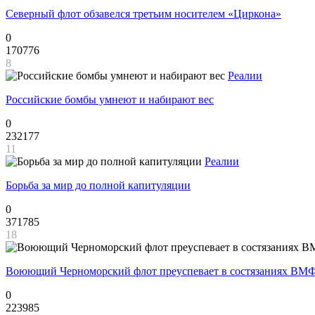
Северный флот обзавелся третьим носителем «Циркона»
0
170776
8
Реалии
Российские бомбы умнеют и набирают вес
0
232177
11
Реалии
Борьба за мир до полной капитуляции
0
371785
18
Воюющий Черноморский флот преуспевает в состязаниях ВМФ
0
223985