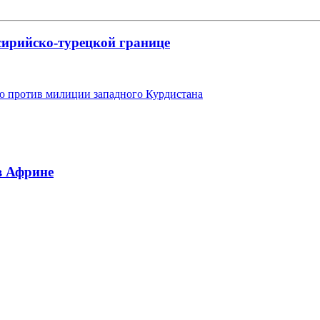
сирийско-турецкой границе
ю против милиции западного Курдистана
в Африне