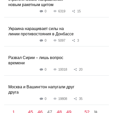
новым ракетным щитом
0
6319
15
Украина наращивает силы на
линии противостояния в Донбассе
0
5097
3
Развал Сирии – лишь вопрос
времени
0
10018
20
Москва и Вашингтон напугали друг
друга
0
19808
35
1
...
45
46
47
48
49
...
52