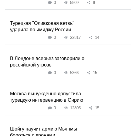
0
5809
9
Турецкая "Оливковая ветвь"
ударила по имиджу России
0
22817
14
В Лондоне всерьез заговорили о
российской угрозе
0
5366
15
Москва вынужденно допустила
турецкую интервенцию в Сирию
0
12805
15
Шойгу научит армию Мьянмы
бороться с дронами