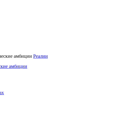
Реалии
ские амбиции
ах