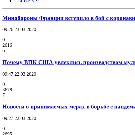
Статей: 519
Минобороны Франции вступило в бой с коронав
09:26
23.03.2020
0
2616
6
Почему ВПК США увлеклись производством мул
09:47
22.03.2020
0
3678
7
Новости о принимаемых мерах в борьбе с пандем
09:27
22.03.2020
0
2695