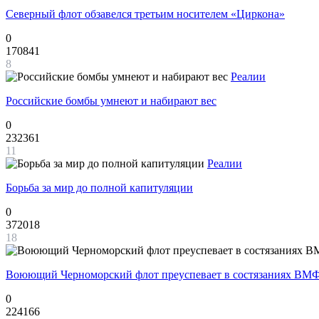
Северный флот обзавелся третьим носителем «Циркона»
0
170841
8
Реалии
Российские бомбы умнеют и набирают вес
0
232361
11
Реалии
Борьба за мир до полной капитуляции
0
372018
18
Воюющий Черноморский флот преуспевает в состязаниях ВМФ
0
224166