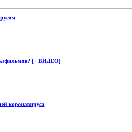
ирусом
ьтфильмов? [+ ВИДЕО]
ией коронавируса