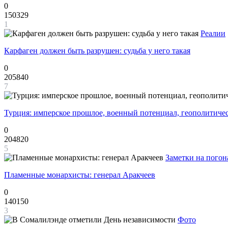
0
150329
1
Реалии
Карфаген должен быть разрушен: судьба у него такая
0
205840
7
Турция: имперское прошлое, военный потенциал, геополитиче
0
204820
5
Заметки на погон
Пламенные монархисты: генерал Аракчеев
0
140150
3
Фото