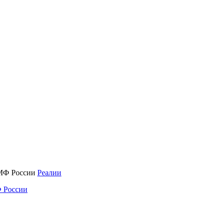
Реалии
 России