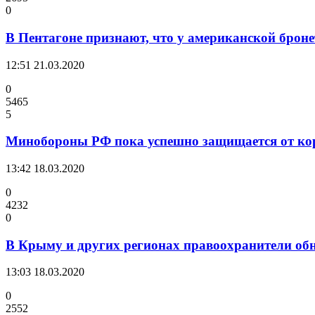
0
В Пентагоне признают, что у американской брон
12:51
21.03.2020
0
5465
5
Минобороны РФ пока успешно защищается от ко
13:42
18.03.2020
0
4232
0
В Крыму и других регионах правоохранители об
13:03
18.03.2020
0
2552