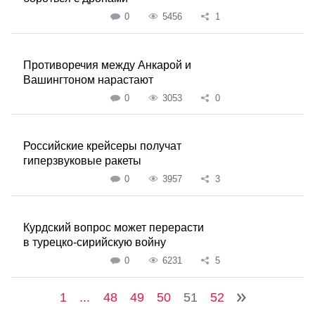
0
5456
1
Противоречия между Анкарой и
Вашингтоном нарастают
0
3053
0
Российские крейсеры получат
гиперзвуковые ракеты
0
3957
3
Курдский вопрос может перерасти
в турецко-сирийскую войну
0
6231
5
1
...
48
49
50
51
52