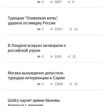
0
5807
9
Турецкая "Оливковая ветвь"
ударила по имиджу России
0
22817
14
В Лондоне всерьез заговорили о
российской угрозе
0
5366
15
Москва вынужденно допустила
турецкую интервенцию в Сирию
0
12805
15
Шойгу научит армию Мьянмы
бороться с дронами