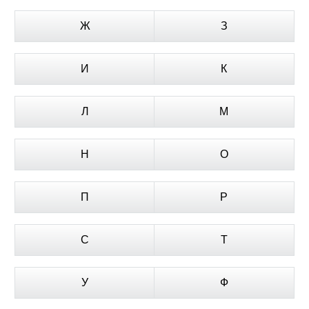
Ж
З
И
К
Л
М
Н
О
П
Р
С
Т
У
Ф