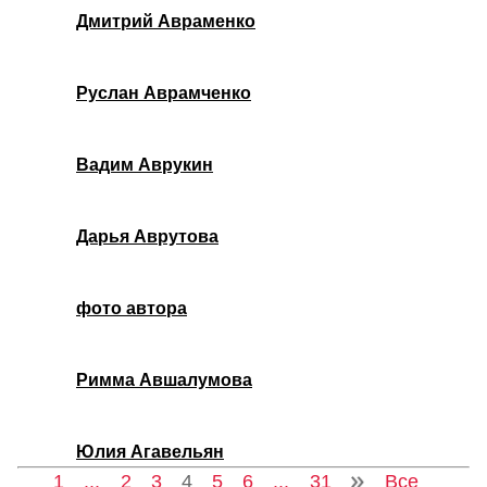
Дмитрий Авраменко
Руслан Аврамченко
Вадим Аврукин
Дарья Аврутова
фото автора
Римма Авшалумова
Юлия Агавельян
1
...
2
3
4
5
6
...
31
Все