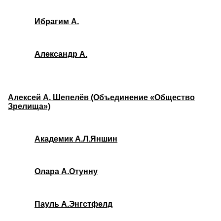
Ибрагим А.
Александр А.
Алексей А. Шепелёв (Объединение «Общество
Зрелища»)
Академик А.Л.Яншин
Олара А.Отунну
Пауль А.Энгстфелд