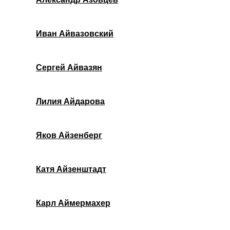
Иван Айвазовский
Сергей Айвазян
Лилия Айдарова
Яков Айзенберг
Катя Айзенштадт
Карл Аймермахер