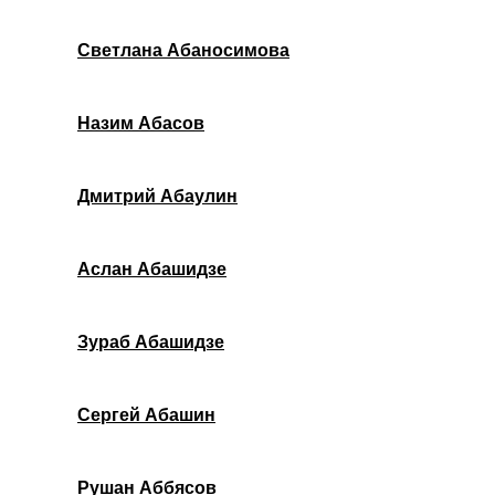
Светлана Абаносимова
Назим Абасов
Дмитрий Абаулин
Аслан Абашидзе
Зураб Абашидзе
Сергей Абашин
Рушан Аббясов