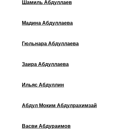
Шамиль Абдуллаев
Мадина Абдуллаева
Гюльнара Абдуллаева
Заира Абдуллаева
Ильяс Абдуллин
Абдул Моким Абдулрахимзай
Васви Абдураимов