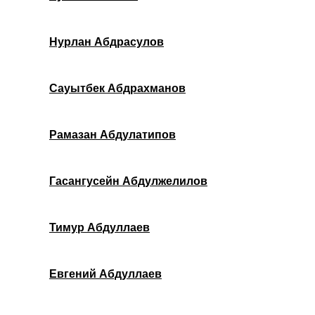
Нурлан Абдрасулов
Сауытбек Абдрахманов
Рамазан Абдулатипов
Гасангусейн Абдулжелилов
Тимур Абдуллаев
Евгений Абдуллаев