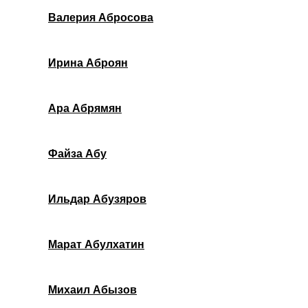
Валерия Абросова
Ирина Аброян
Ара Абрямян
Файза Абу
Ильдар Абузяров
Марат Абулхатин
Михаил Абызов