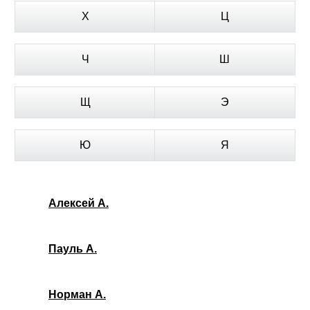
Х
Ц
Ч
Ш
Щ
Э
Ю
Я
Алексей А.
Пауль А.
Норман А.