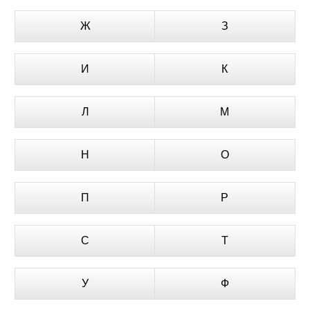
Ж
З
И
К
Л
М
Н
О
П
Р
С
Т
У
Ф