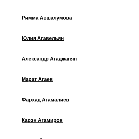
Римма Авшалумова
Юлия Агавельян
Александр Агаджанян
Марат Агаев
Фархад Агамалиев
Карэн Агамиров