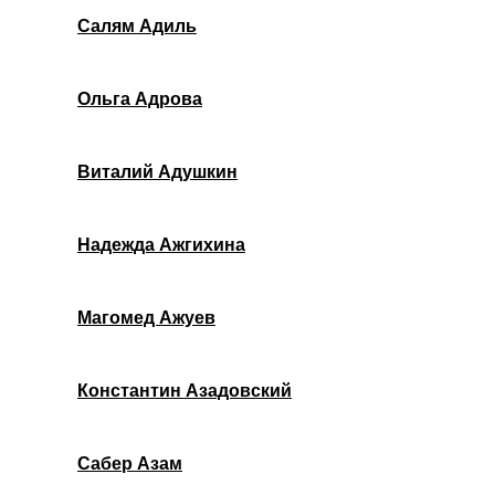
Салям Адиль
Ольга Адрова
Виталий Адушкин
Надежда Ажгихина
Магомед Ажуев
Константин Азадовский
Сабер Азам