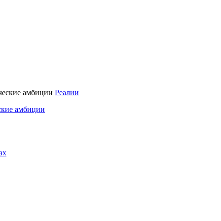
Реалии
ские амбиции
ах