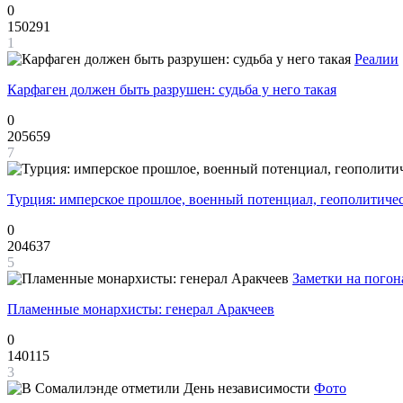
0
150291
1
Реалии
Карфаген должен быть разрушен: судьба у него такая
0
205659
7
Турция: имперское прошлое, военный потенциал, геополитиче
0
204637
5
Заметки на погон
Пламенные монархисты: генерал Аракчеев
0
140115
3
Фото