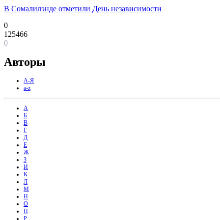
В Сомалилэнде отметили День независимости
0
125466
0
Авторы
А-Я
a-z
А
Б
В
Г
Д
Е
Ж
З
И
К
Л
М
Н
О
П
Р