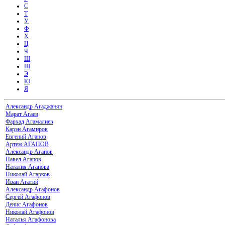
С
Т
У
Ф
Х
Ц
Ч
Ш
Щ
Э
Ю
Я
Александр Агаджанян
Марат Агаев
Фархад Агамалиев
Карэн Агамиров
Евгений Аганов
Артем АГАПОВ
Александр Агапов
Павел Агапов
Наталия Агапова
Николай Агарков
Иван Агатий
Александр Агафонов
Сергей Агафонов
Денис Агафонов
Николай Агафонов
Наталья Агафонова