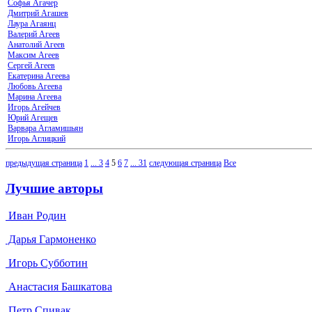
Софья Агачер
Дмитрий Агашев
Лаура Агаянц
Валерий Агеев
Анатолий Агеев
Максим Агеев
Сергей Агеев
Екатерина Агеева
Любовь Агеева
Марина Агеева
Игорь Агейчев
Юрий Агещев
Варвара Агламишьян
Игорь Аглицкий
предыдущая страница
1
...
3
4
5
6
7
...
31
следующая страница
Все
Лучшие авторы
Иван Родин
Дарья Гармоненко
Игорь Субботин
Анастасия Башкатова
Петр Спивак