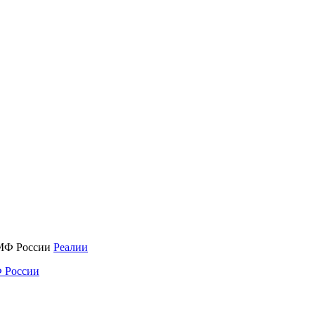
Реалии
 России