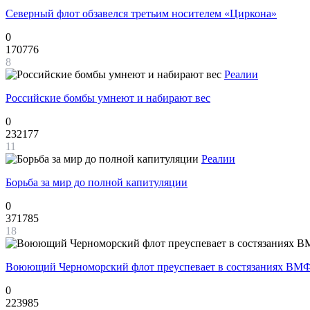
Северный флот обзавелся третьим носителем «Циркона»
0
170776
8
Реалии
Российские бомбы умнеют и набирают вес
0
232177
11
Реалии
Борьба за мир до полной капитуляции
0
371785
18
Воюющий Черноморский флот преуспевает в состязаниях ВМФ
0
223985