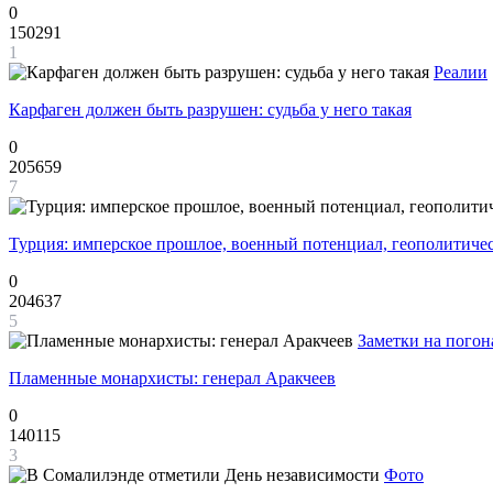
0
150291
1
Реалии
Карфаген должен быть разрушен: судьба у него такая
0
205659
7
Турция: имперское прошлое, военный потенциал, геополитиче
0
204637
5
Заметки на погон
Пламенные монархисты: генерал Аракчеев
0
140115
3
Фото