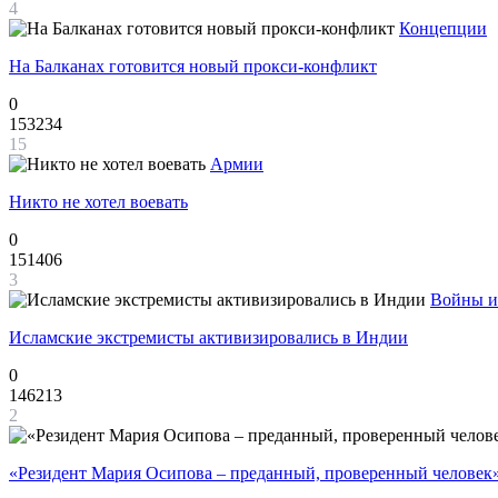
4
Концепции
На Балканах готовится новый прокси-конфликт
0
153234
15
Армии
Никто не хотел воевать
0
151406
3
Войны и
Исламские экстремисты активизировались в Индии
0
146213
2
«Резидент Мария Осипова – преданный, проверенный человек