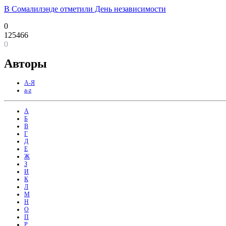
В Сомалилэнде отметили День независимости
0
125466
0
Авторы
А-Я
a-z
А
Б
В
Г
Д
Е
Ж
З
И
К
Л
М
Н
О
П
Р