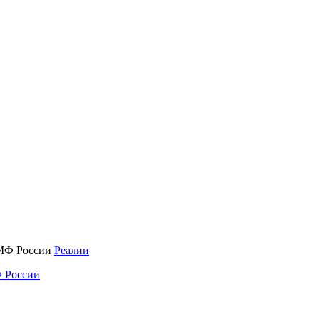
Реалии
 России