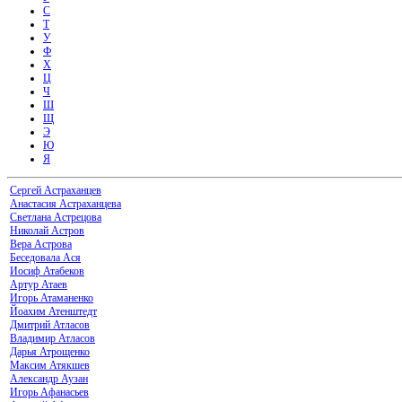
С
Т
У
Ф
Х
Ц
Ч
Ш
Щ
Э
Ю
Я
Сергей Астраханцев
Анастасия Астраханцева
Светлана Астрецова
Николай Астров
Вера Астрова
Беседовала Ася
Иосиф Атабеков
Артур Атаев
Игорь Атаманенко
Йоахим Атенштедт
Дмитрий Атласов
Владимир Атласов
Дарья Атрощенко
Максим Атякшев
Александр Аузан
Игорь Афанасьев