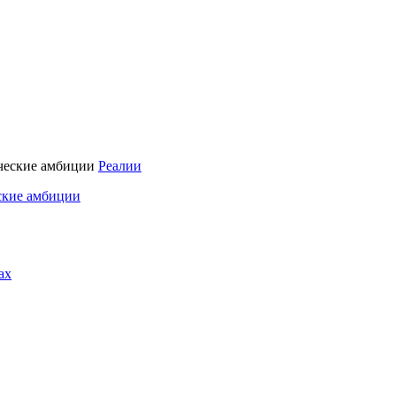
Реалии
ские амбиции
ах