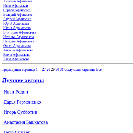
Алексей Афанасьев
Иван Афанасьев
Сергей Афанасьев
Валерий Афанасьев
Андрей Афанасьев
Юрий Афанасьев
Юлия Афанасьева
Виктория Афанасьева
Наталья Афанасьева
Наталия Афанасьева
Ольга Афанасьева
Татьяна Афанасьева
Елена Афанасьева
Анна Афанасьева
предыдущая страница
1
...
27
28
29
30
31
следующая страница
Все
Лучшие авторы
Иван Родин
Дарья Гармоненко
Игорь Субботин
Анастасия Башкатова
Петр Спивак