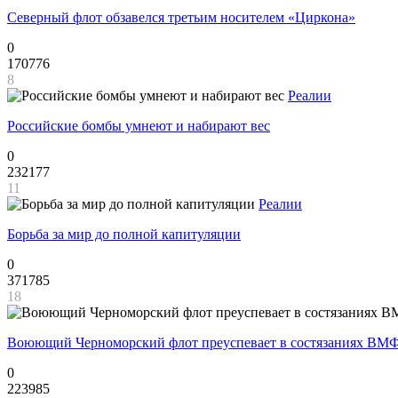
Северный флот обзавелся третьим носителем «Циркона»
0
170776
8
Реалии
Российские бомбы умнеют и набирают вес
0
232177
11
Реалии
Борьба за мир до полной капитуляции
0
371785
18
Воюющий Черноморский флот преуспевает в состязаниях ВМФ
0
223985