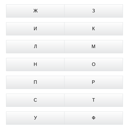
Ж
З
И
К
Л
М
Н
О
П
Р
С
Т
У
Ф