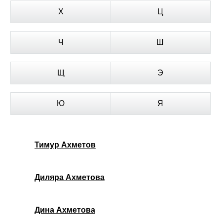
Х
Ц
Ч
Ш
Щ
Э
Ю
Я
Тимур Ахметов
Диляра Ахметова
Дина Ахметова