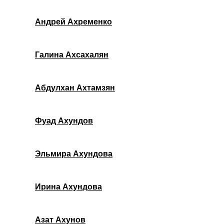
Андрей Ахременко
Галина Ахсахалян
Абдулхан Ахтамзян
Фуад Ахундов
Эльмира Ахундова
Ирина Ахундова
Азат Ахунов