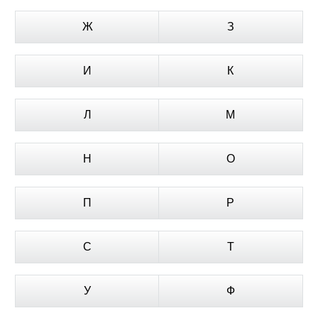
Ж
З
И
К
Л
М
Н
О
П
Р
С
Т
У
Ф