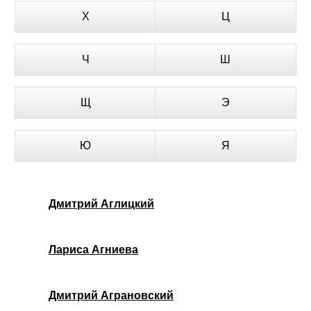
Х
Ц
Ч
Ш
Щ
Э
Ю
Я
Дмитрий Аглицкий
Лариса Агниева
Дмитрий Аграновский