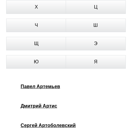
Х
Ц
Ч
Ш
Щ
Э
Ю
Я
Павел Артемьев
Дмитрий Артис
Сергей Артоболевский