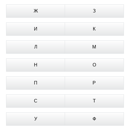
Ж
З
И
К
Л
М
Н
О
П
Р
С
Т
У
Ф