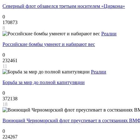
Северный флот обзавелся третьим носителем «Циркона»
0
170873
8
Реалии
Российские бомбы умнеют и набирают вес
0
232461
11
Реалии
Борьба за мир до полной капитуляции
0
372138
18
Воюющий Черноморский флот преуспевает в состязаниях ВМФ
0
224267