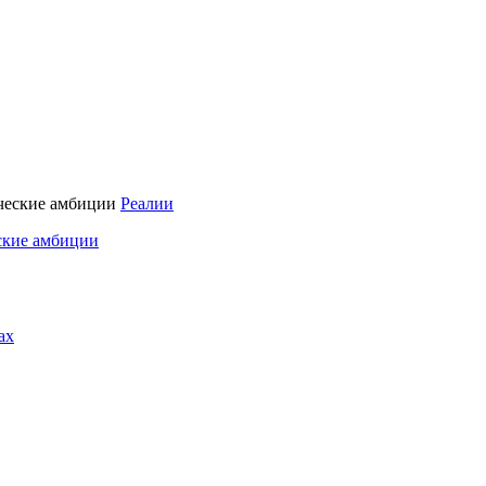
Реалии
ские амбиции
ах