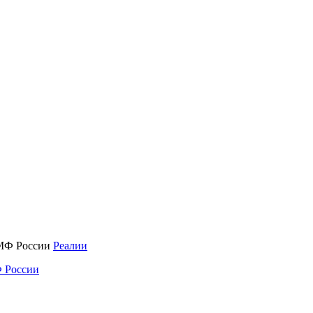
Реалии
 России