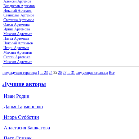
Алексей Артемов
Владислав Артемов
Николай Артемов
Станислав Артемов
Светлана Артемова
Олеся Артемова
Ирина Артемова
Максим Артемьев
Павел Артемьев
Николай Артемьев
Игорь Артемьев
Михаил Артемьев
Сергей Артемьев
Максим Артемьев
предыдущая страница
1
...
23
24
25
26
27
...
31
следующая страница
Все
Лучшие авторы
Иван Родин
Дарья Гармоненко
Игорь Субботин
Анастасия Башкатова
Петр Спивак