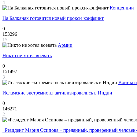
4
Концепции
На Балканах готовится новый прокси-конфликт
0
153296
15
Армии
Никто не хотел воевать
0
151497
3
Войны и
Исламские экстремисты активизировались в Индии
0
146271
2
«Резидент Мария Осипова – преданный, проверенный человек