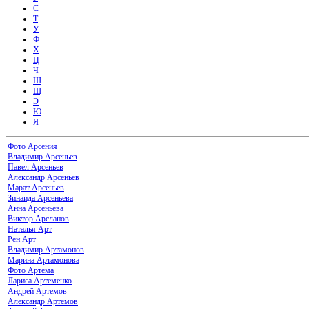
С
Т
У
Ф
Х
Ц
Ч
Ш
Щ
Э
Ю
Я
Фото Арсения
Владимир Арсеньев
Павел Арсеньев
Александр Арсеньев
Марат Арсеньев
Зинаида Арсеньева
Анна Арсеньева
Виктор Арсланов
Наталья Арт
Рен Арт
Владимир Артамонов
Марина Артамонова
Фото Артема
Лариса Артеменко
Андрей Артемов
Александр Артемов