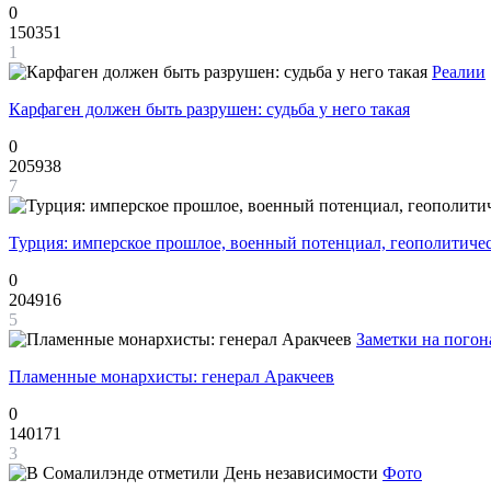
0
150351
1
Реалии
Карфаген должен быть разрушен: судьба у него такая
0
205938
7
Турция: имперское прошлое, военный потенциал, геополитиче
0
204916
5
Заметки на погон
Пламенные монархисты: генерал Аракчеев
0
140171
3
Фото