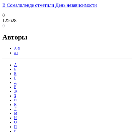
В Сомалилэнде отметили День независимости
0
125628
0
Авторы
А-Я
a-z
А
Б
В
Г
Д
Е
Ж
З
И
К
Л
М
Н
О
П
Р