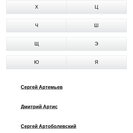
Х
Ц
Ч
Ш
Щ
Э
Ю
Я
Сергей Артемьев
Дмитрий Артис
Сергей Артоболевский