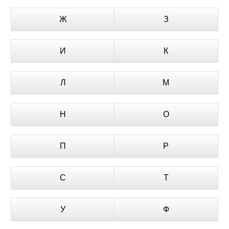
Ж
З
И
К
Л
М
Н
О
П
Р
С
Т
У
Ф