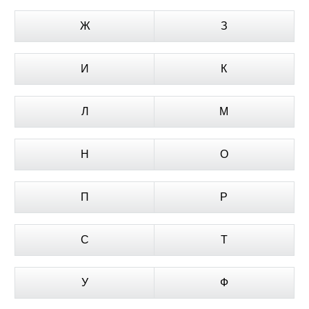
Ж
З
И
К
Л
М
Н
О
П
Р
С
Т
У
Ф