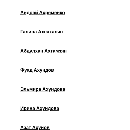
Андрей Ахременко
Галина Ахсахалян
Абдулхан Ахтамзян
Фуад Ахундов
Эльмира Ахундова
Ирина Ахундова
Азат Ахунов