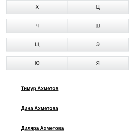
Х
Ц
Ч
Ш
Щ
Э
Ю
Я
Тимур Ахметов
Дина Ахметова
Диляра Ахметова