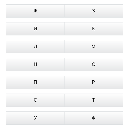
Ж
З
И
К
Л
М
Н
О
П
Р
С
Т
У
Ф