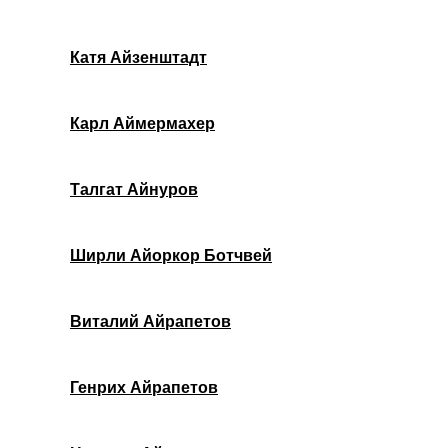
Катя Айзенштадт
Карл Аймермахер
Талгат Айнуров
Ширли Айоркор Ботчвей
Виталий Айрапетов
Генрих Айрапетов