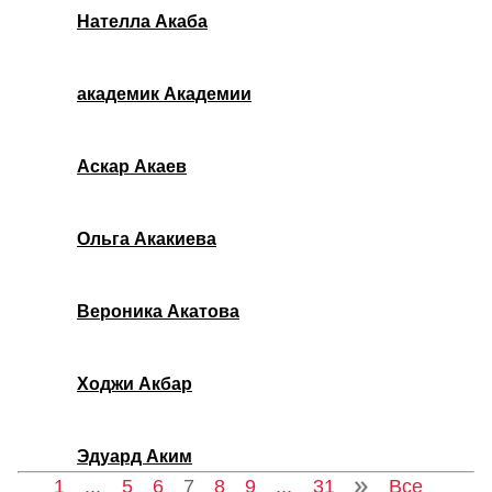
Нателла Акаба
академик Академии
Аскар Акаев
Ольга Акакиева
Вероника Акатова
Ходжи Акбар
Эдуард Аким
1
...
5
6
7
8
9
...
31
Все