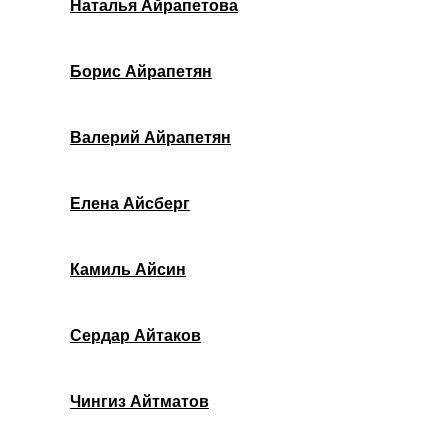
Наталья Айрапетова
Борис Айрапетян
Валерий Айрапетян
Елена Айсберг
Камиль Айсин
Сердар Айтаков
Чингиз Айтматов