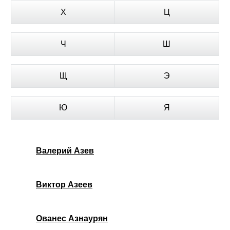
Х
Ц
Ч
Ш
Щ
Э
Ю
Я
Валерий Азев
Виктор Азеев
Ованес Азнаурян