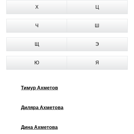
Х
Ц
Ч
Ш
Щ
Э
Ю
Я
Тимур Ахметов
Диляра Ахметова
Дина Ахметова