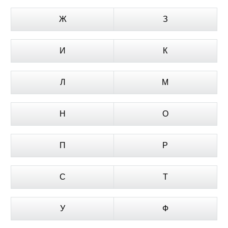
Ж
З
И
К
Л
М
Н
О
П
Р
С
Т
У
Ф