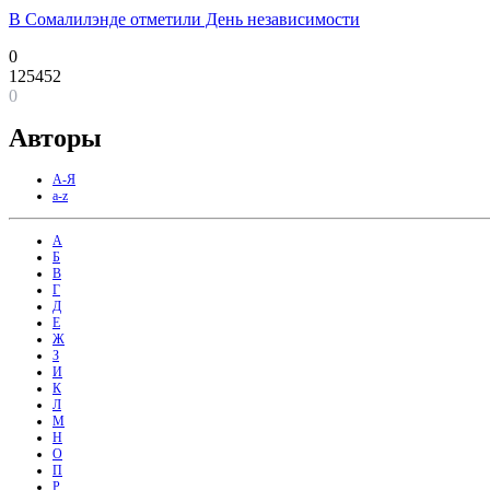
В Сомалилэнде отметили День независимости
0
125452
0
Авторы
А-Я
a-z
А
Б
В
Г
Д
Е
Ж
З
И
К
Л
М
Н
О
П
Р