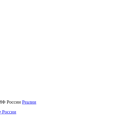
Реалии
 России