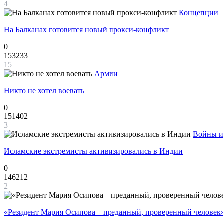
4
Концепции
На Балканах готовится новый прокси-конфликт
0
153233
15
Армии
Никто не хотел воевать
0
151402
3
Войны и
Исламские экстремисты активизировались в Индии
0
146212
2
«Резидент Мария Осипова – преданный, проверенный человек