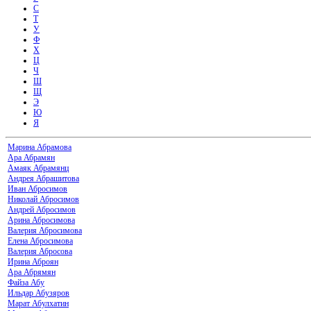
С
Т
У
Ф
Х
Ц
Ч
Ш
Щ
Э
Ю
Я
Марина Абрамова
Ара Абрамян
Амаяк Абрамянц
Андрея Абрашитова
Иван Абросимов
Николай Абросимов
Андрей Абросимов
Арина Абросимова
Валерия Абросимова
Елена Абросимова
Валерия Абросова
Ирина Аброян
Ара Абрямян
Файза Абу
Ильдар Абузяров
Марат Абулхатин