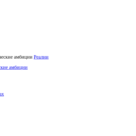
Реалии
ские амбиции
ах