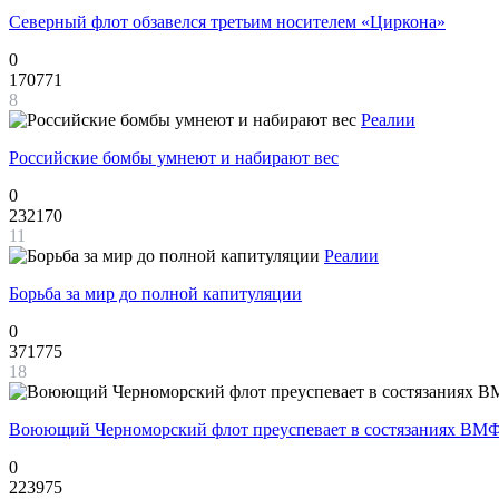
Северный флот обзавелся третьим носителем «Циркона»
0
170771
8
Реалии
Российские бомбы умнеют и набирают вес
0
232170
11
Реалии
Борьба за мир до полной капитуляции
0
371775
18
Воюющий Черноморский флот преуспевает в состязаниях ВМФ
0
223975