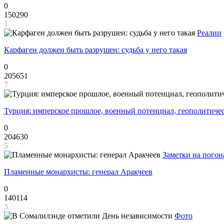
0
150290
1
Реалии
Карфаген должен быть разрушен: судьба у него такая
0
205651
7
Турция: имперское прошлое, военный потенциал, геополитиче
0
204630
5
Заметки на погон
Пламенные монархисты: генерал Аракчеев
0
140114
3
Фото