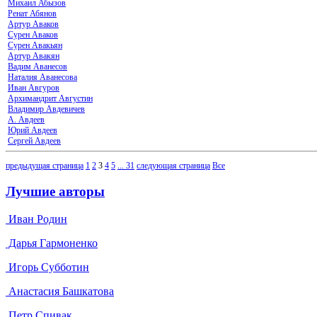
Михаил Абызов
Ренат Абянов
Артур Аваков
Сурен Аваков
Сурен Авакьян
Артур Авакян
Вадим Аванесов
Наталия Аванесова
Иван Авгуров
Архимандрит Августин
Владимир Авдевичев
А. Авдеев
Юрий Авдеев
Сергей Авдеев
предыдущая страница
1
2
3
4
5
...
31
следующая страница
Все
Лучшие авторы
Иван Родин
Дарья Гармоненко
Игорь Субботин
Анастасия Башкатова
Петр Спивак