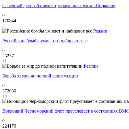
Северный флот обзавелся третьим носителем «Циркона»
0
170844
8
Реалии
Российские бомбы умнеют и набирают вес
0
232371
11
Реалии
Борьба за мир до полной капитуляции
0
372030
18
Воюющий Черноморский флот преуспевает в состязаниях ВМФ
0
224176