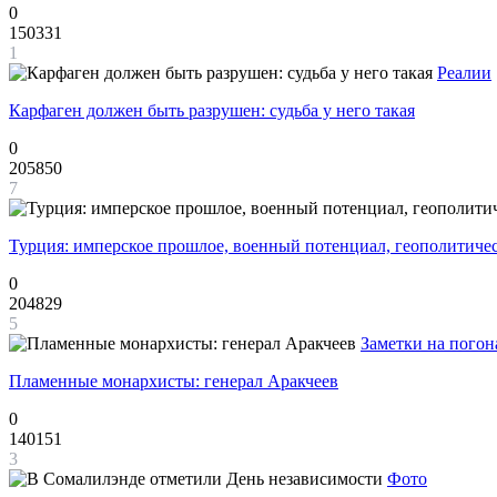
0
150331
1
Реалии
Карфаген должен быть разрушен: судьба у него такая
0
205850
7
Турция: имперское прошлое, военный потенциал, геополитиче
0
204829
5
Заметки на погон
Пламенные монархисты: генерал Аракчеев
0
140151
3
Фото