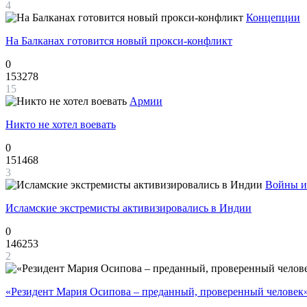
4
Концепции
На Балканах готовится новый прокси-конфликт
0
153278
15
Армии
Никто не хотел воевать
0
151468
3
Войны и
Исламские экстремисты активизировались в Индии
0
146253
2
«Резидент Мария Осипова – преданный, проверенный человек