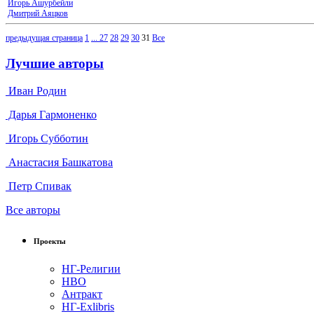
Игорь Ашурбейли
Дмитрий Аяцков
предыдущая страница
1
...
27
28
29
30
31
Все
Лучшие авторы
Иван Родин
Дарья Гармоненко
Игорь Субботин
Анастасия Башкатова
Петр Спивак
Все авторы
Проекты
НГ-Религии
НВО
Антракт
НГ-Exlibris