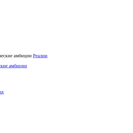
Реалии
ские амбиции
ах