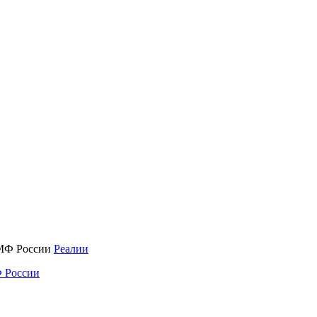
Реалии
 России