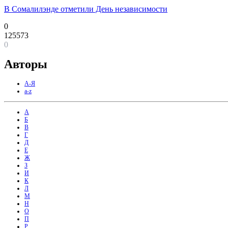
В Сомалилэнде отметили День независимости
0
125573
0
Авторы
А-Я
a-z
А
Б
В
Г
Д
Е
Ж
З
И
К
Л
М
Н
О
П
Р