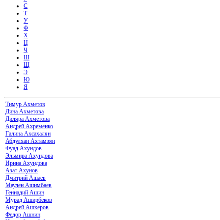
С
Т
У
Ф
Х
Ц
Ч
Ш
Щ
Э
Ю
Я
Тимур Ахметов
Дина Ахметова
Диляра Ахметова
Андрей Ахременко
Галина Ахсахалян
Абдулхан Ахтамзян
Фуад Ахундов
Эльмира Ахундова
Ирина Ахундова
Азат Ахунов
Дмитрий Ашаев
Маулен Ашимбаев
Геннадий Ашин
Мурад Аширбеков
Андрей Ашкеров
Федор Ашнин