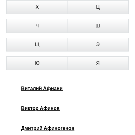
Х
Ц
Ч
Ш
Щ
Э
Ю
Я
Виталий Афиани
Виктор Афинов
Дмитрий Афиногенов