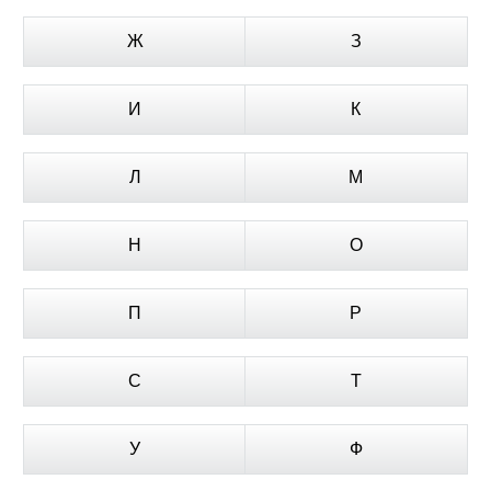
Ж
З
И
К
Л
М
Н
О
П
Р
С
Т
У
Ф