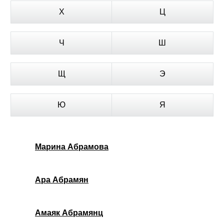
Х
Ц
Ч
Ш
Щ
Э
Ю
Я
Марина Абрамова
Ара Абрамян
Амаяк Абрамянц