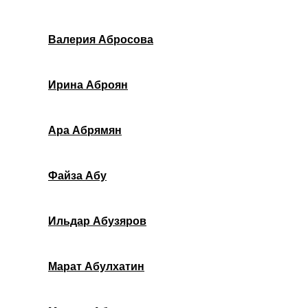
Валерия Абросова
Ирина Аброян
Ара Абрямян
Файза Абу
Ильдар Абузяров
Марат Абулхатин