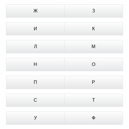
Ж
З
И
К
Л
М
Н
О
П
Р
С
Т
У
Ф