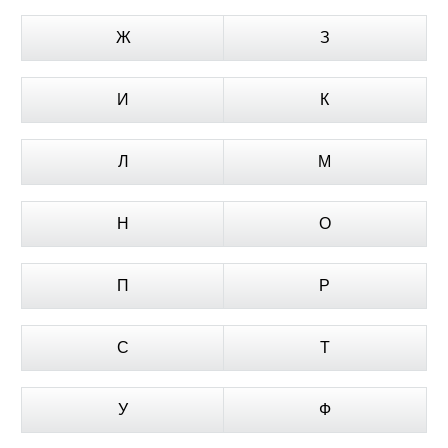
Ж
З
И
К
Л
М
Н
О
П
Р
С
Т
У
Ф