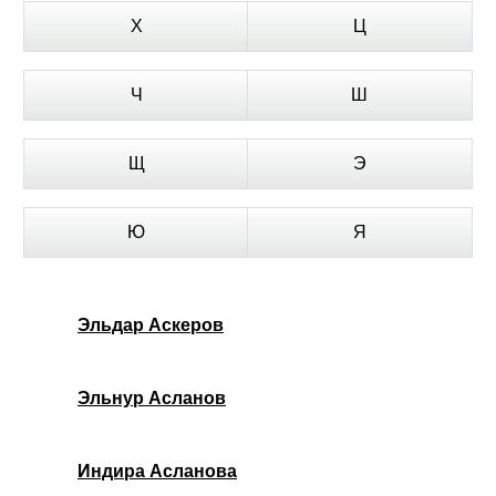
Х
Ц
Ч
Ш
Щ
Э
Ю
Я
Эльдар Аскеров
Эльнур Асланов
Индира Асланова