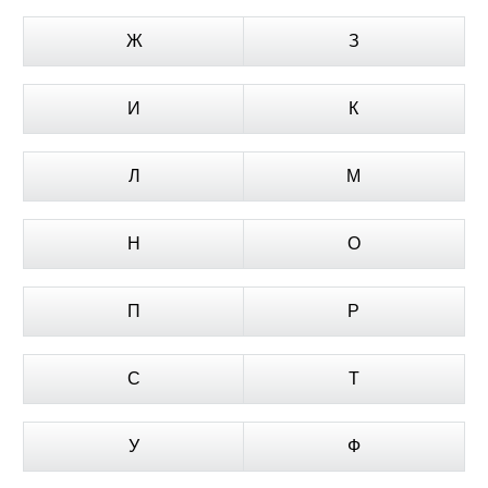
Ж
З
И
К
Л
М
Н
О
П
Р
С
Т
У
Ф