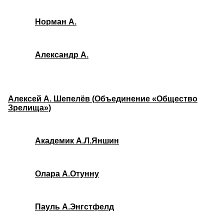
Норман А.
Александр А.
Алексей А. Шепелёв (Объединение «Общество
Зрелища»)
Академик А.Л.Яншин
Олара А.Отунну
Пауль А.Энгстфелд