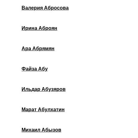
Валерия Абросова
Ирина Аброян
Ара Абрямян
Файза Абу
Ильдар Абузяров
Марат Абулхатин
Михаил Абызов