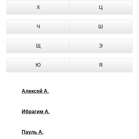
Х
Ц
Ч
Ш
Щ
Э
Ю
Я
Алексей А.
Ибрагим А.
Пауль А.