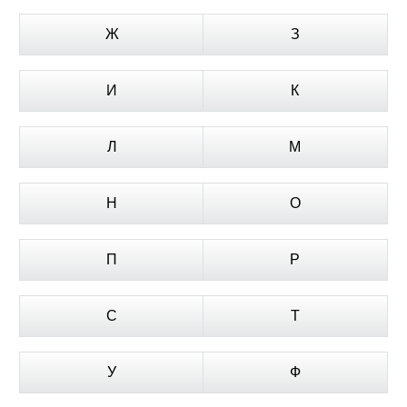
Ж
З
И
К
Л
М
Н
О
П
Р
С
Т
У
Ф