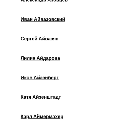
Иван Айвазовский
Сергей Айвазян
Лилия Айдарова
Яков Айзенберг
Катя Айзенштадт
Карл Аймермахер