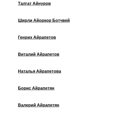
Талгат Айнуров
Ширли Айоркор Ботчвей
Генрих Айрапетов
Виталий Айрапетов
Наталья Айрапетова
Борис Айрапетян
Валерий Айрапетян