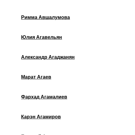
Римма Авшалумова
Юлия Агавельян
Александр Агаджанян
Марат Агаев
Фархад Агамалиев
Карэн Агамиров