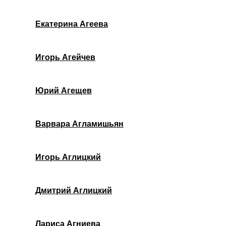
Екатерина Агеева
Игорь Агейчев
Юрий Агещев
Варвара Агламишьян
Игорь Аглицкий
Дмитрий Аглицкий
Лариса Агниева