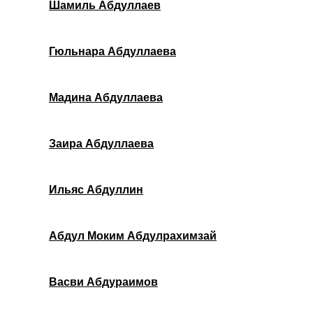
Шамиль Абдуллаев
Гюльнара Абдуллаева
Мадина Абдуллаева
Заира Абдуллаева
Ильяс Абдуллин
Абдул Моким Абдулрахимзай
Васви Абдураимов