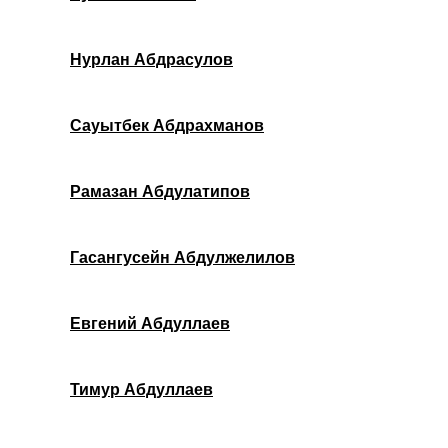
Нурлан Абдрасулов
Сауытбек Абдрахманов
Рамазан Абдулатипов
Гасангусейн Абдулжелилов
Евгений Абдуллаев
Тимур Абдуллаев