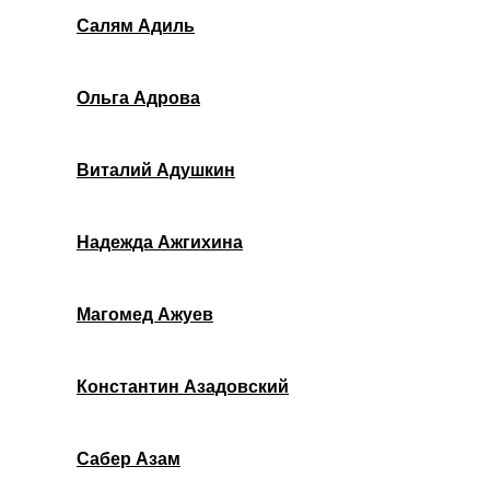
Салям Адиль
Ольга Адрова
Виталий Адушкин
Надежда Ажгихина
Магомед Ажуев
Константин Азадовский
Сабер Азам