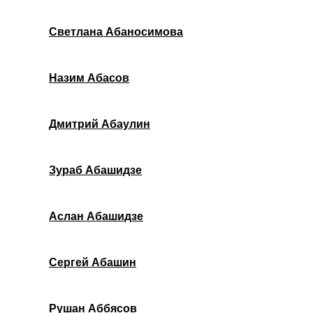
Светлана Абаносимова
Назим Абасов
Дмитрий Абаулин
Зураб Абашидзе
Аслан Абашидзе
Сергей Абашин
Рушан Аббясов