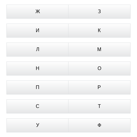
Ж
З
И
К
Л
М
Н
О
П
Р
С
Т
У
Ф