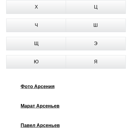
Х
Ц
Ч
Ш
Щ
Э
Ю
Я
Фото Арсения
Марат Арсеньев
Павел Арсеньев