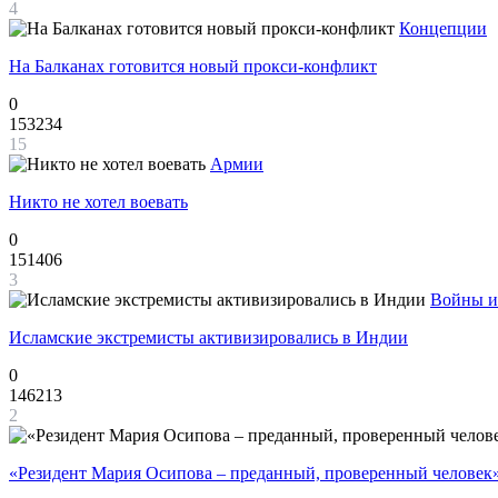
4
Концепции
На Балканах готовится новый прокси-конфликт
0
153234
15
Армии
Никто не хотел воевать
0
151406
3
Войны и
Исламские экстремисты активизировались в Индии
0
146213
2
«Резидент Мария Осипова – преданный, проверенный человек