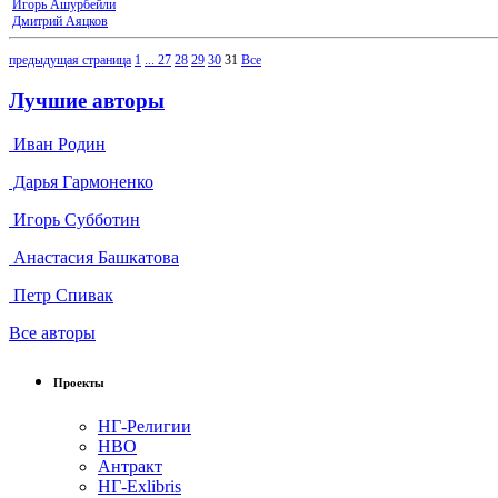
Игорь Ашурбейли
Дмитрий Аяцков
предыдущая страница
1
...
27
28
29
30
31
Все
Лучшие авторы
Иван Родин
Дарья Гармоненко
Игорь Субботин
Анастасия Башкатова
Петр Спивак
Все авторы
Проекты
НГ-Религии
НВО
Антракт
НГ-Exlibris