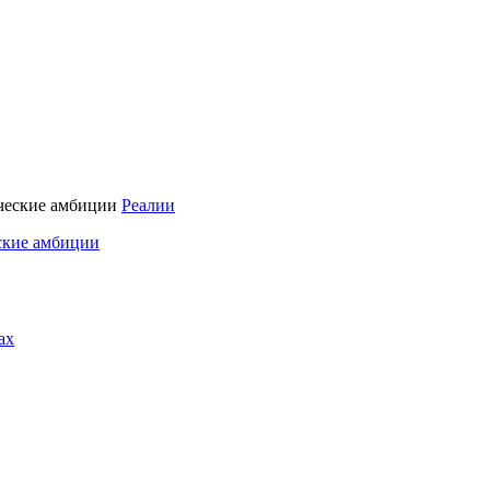
Реалии
ские амбиции
ах