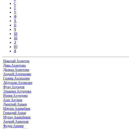
С
Т
У
Ф
Х
Ц
Ч
Ш
Щ
Э
Ю
Я
Николай Ахметов
Дина Ахметова
Диляра Ахметова
Андрей Ахременко
Галина Ахсахалян
Абдулхан Ахтамзян
Фуад Ахундов
Эльмира Ахундова
Ирина Ахундова
Азат Ахунов
Дмитрий Ашаев
Маулен Ашимбаев
Геннадий Ашин
Мурад Аширбеков
Андрей Ашкеров
Федор Ашнин