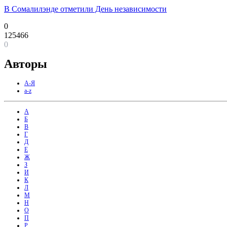
В Сомалилэнде отметили День независимости
0
125466
0
Авторы
А-Я
a-z
А
Б
В
Г
Д
Е
Ж
З
И
К
Л
М
Н
О
П
Р