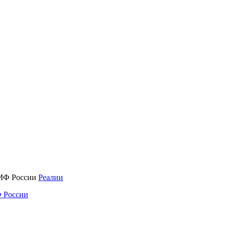
Реалии
 России