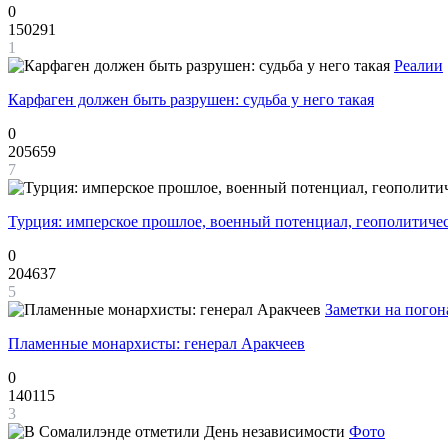
0
150291
1
Реалии
Карфаген должен быть разрушен: судьба у него такая
0
205659
7
Турция: имперское прошлое, военный потенциал, геополитиче
0
204637
5
Заметки на погон
Пламенные монархисты: генерал Аракчеев
0
140115
3
Фото