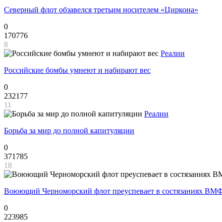
Северный флот обзавелся третьим носителем «Циркона»
0
170776
8
Реалии
Российские бомбы умнеют и набирают вес
0
232177
11
Реалии
Борьба за мир до полной капитуляции
0
371785
18
Воюющий Черноморский флот преуспевает в состязаниях ВМФ
0
223985