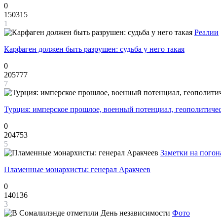
0
150315
1
Реалии
Карфаген должен быть разрушен: судьба у него такая
0
205777
7
Турция: имперское прошлое, военный потенциал, геополитиче
0
204753
5
Заметки на погон
Пламенные монархисты: генерал Аракчеев
0
140136
3
Фото