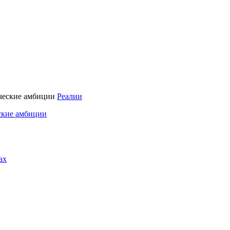
Реалии
ские амбиции
ах