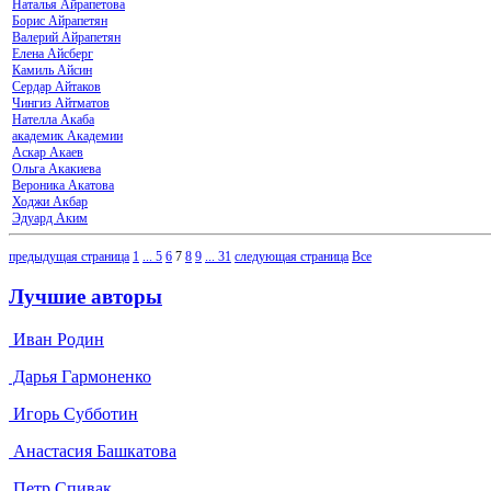
Наталья Айрапетова
Борис Айрапетян
Валерий Айрапетян
Елена Айсберг
Камиль Айсин
Сердар Айтаков
Чингиз Айтматов
Нателла Акаба
академик Академии
Аскар Акаев
Ольга Акакиева
Вероника Акатова
Ходжи Акбар
Эдуард Аким
предыдущая страница
1
...
5
6
7
8
9
...
31
следующая страница
Все
Лучшие авторы
Иван Родин
Дарья Гармоненко
Игорь Субботин
Анастасия Башкатова
Петр Спивак