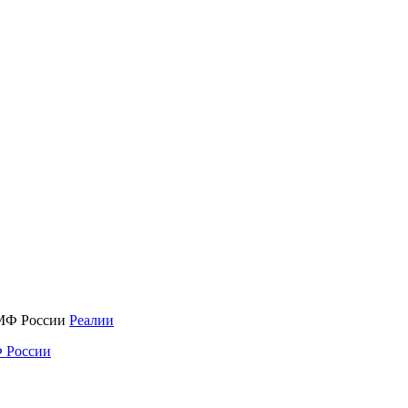
Реалии
 России