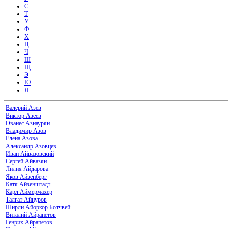
С
Т
У
Ф
Х
Ц
Ч
Ш
Щ
Э
Ю
Я
Валерий Азев
Виктор Азеев
Ованес Азнаурян
Владимир Азов
Елена Азова
Александр Азовцев
Иван Айвазовский
Сергей Айвазян
Лилия Айдарова
Яков Айзенберг
Катя Айзенштадт
Карл Аймермахер
Талгат Айнуров
Ширли Айоркор Ботчвей
Виталий Айрапетов
Генрих Айрапетов