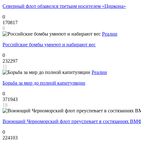
Северный флот обзавелся третьим носителем «Циркона»
0
170817
8
Реалии
Российские бомбы умнеют и набирают вес
0
232297
11
Реалии
Борьба за мир до полной капитуляции
0
371943
18
Воюющий Черноморский флот преуспевает в состязаниях ВМФ
0
224103