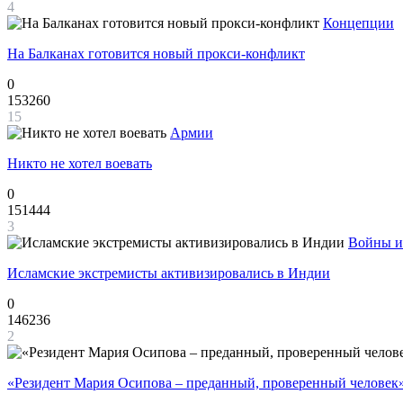
4
Концепции
На Балканах готовится новый прокси-конфликт
0
153260
15
Армии
Никто не хотел воевать
0
151444
3
Войны и
Исламские экстремисты активизировались в Индии
0
146236
2
«Резидент Мария Осипова – преданный, проверенный человек