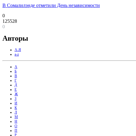
В Сомалилэнде отметили День независимости
0
125528
0
Авторы
А-Я
a-z
А
Б
В
Г
Д
Е
Ж
З
И
К
Л
М
Н
О
П
Р