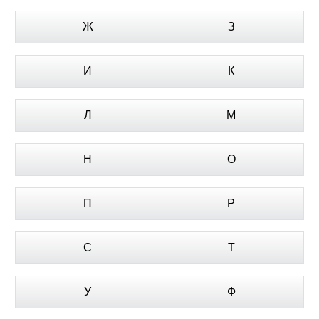
Ж
З
И
К
Л
М
Н
О
П
Р
С
Т
У
Ф