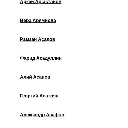
Аркен Арыстанов
Вера Арямнова
Рамзан Асадов
Фарид Асадуллин
Алий Асанов
Георгий Асатрян
Александр Асафов