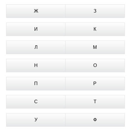
Ж
З
И
К
Л
М
Н
О
П
Р
С
Т
У
Ф