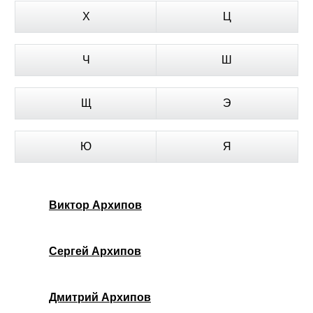
Х
Ц
Ч
Ш
Щ
Э
Ю
Я
Виктор Архипов
Сергей Архипов
Дмитрий Архипов