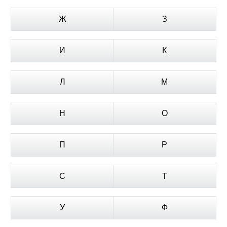
Ж
З
И
К
Л
М
Н
О
П
Р
С
Т
У
Ф