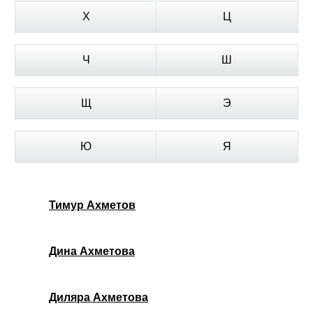
Х
Ц
Ч
Ш
Щ
Э
Ю
Я
Тимур Ахметов
Дина Ахметова
Диляра Ахметова