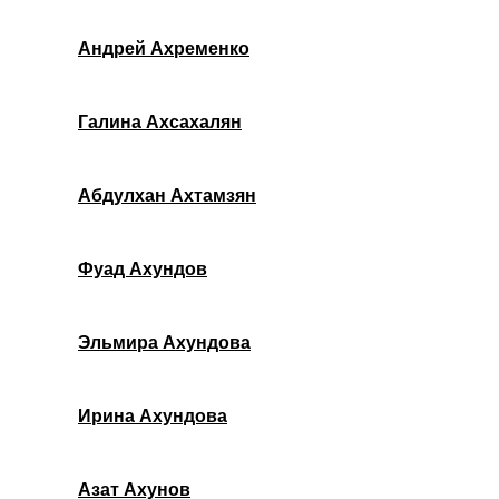
Андрей Ахременко
Галина Ахсахалян
Абдулхан Ахтамзян
Фуад Ахундов
Эльмира Ахундова
Ирина Ахундова
Азат Ахунов