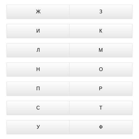
Ж
З
И
К
Л
М
Н
О
П
Р
С
Т
У
Ф