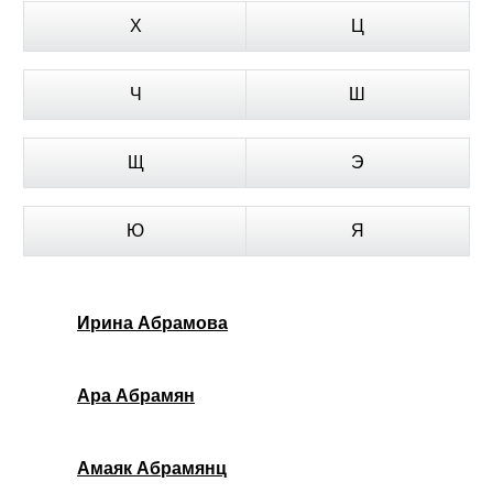
Х
Ц
Ч
Ш
Щ
Э
Ю
Я
Ирина Абрамова
Ара Абрамян
Амаяк Абрамянц