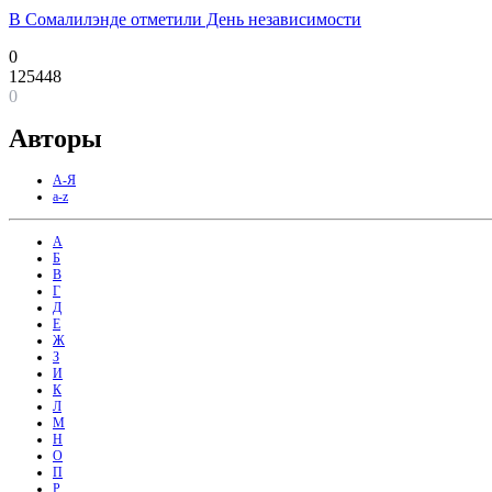
В Сомалилэнде отметили День независимости
0
125448
0
Авторы
А-Я
a-z
А
Б
В
Г
Д
Е
Ж
З
И
К
Л
М
Н
О
П
Р