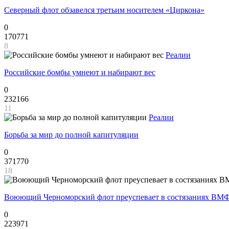
Северный флот обзавелся третьим носителем «Циркона»
0
170771
8
Реалии
Российские бомбы умнеют и набирают вес
0
232166
11
Реалии
Борьба за мир до полной капитуляции
0
371770
18
Воюющий Черноморский флот преуспевает в состязаниях ВМФ
0
223971