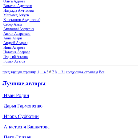
Ольга Адрова
Виталий Адушкин
Надежда Ажгихина
Магомед Ажуев
Константин Азадовский
Сабер Азам
Анатолий Азаревич
Антон Азаренков
Анна Азари
Андрей Азарин
Инна Азарова
Наталия Азарова
Георгий Азатов
Роман Азатов
предыдущая страница
1
...
4
5
6
7
8
...
31
следующая страница
Все
Лучшие авторы
Иван Родин
Дарья Гармоненко
Игорь Субботин
Анастасия Башкатова
Петр Спивак