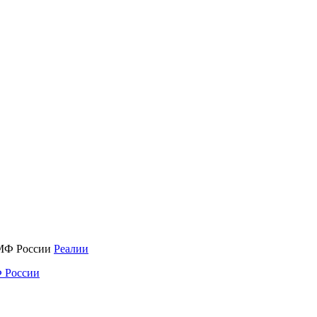
Реалии
 России