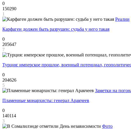
0
150290
1
Реалии
Карфаген должен быть разрушен: судьба у него такая
0
205647
7
Турция: имперское прошлое, военный потенциал, геополитиче
0
204626
5
Заметки на погон
Пламенные монархисты: генерал Аракчеев
0
140114
3
Фото