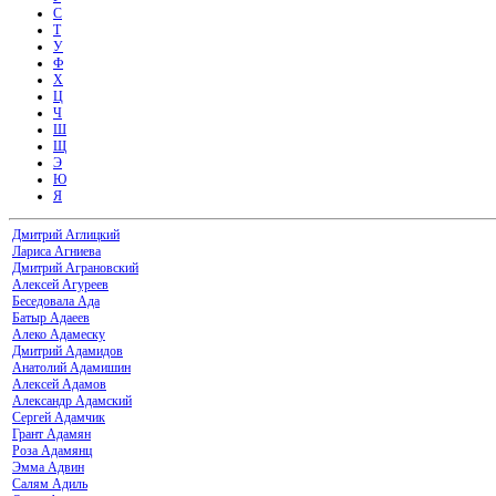
С
Т
У
Ф
Х
Ц
Ч
Ш
Щ
Э
Ю
Я
Дмитрий Аглицкий
Лариса Агниева
Дмитрий Аграновский
Алексей Агуреев
Беседовала Ада
Батыр Адаеев
Алеко Адамеску
Дмитрий Адамидов
Анатолий Адамишин
Алексей Адамов
Александр Адамский
Сергей Адамчик
Грант Адамян
Роза Адамянц
Эмма Адвин
Салям Адиль