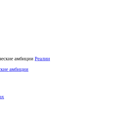
Реалии
ские амбиции
ах