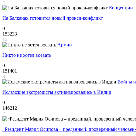
4
Концепции
На Балканах готовится новый прокси-конфликт
0
153233
15
Армии
Никто не хотел воевать
0
151401
3
Войны и
Исламские экстремисты активизировались в Индии
0
146212
2
«Резидент Мария Осипова – преданный, проверенный человек