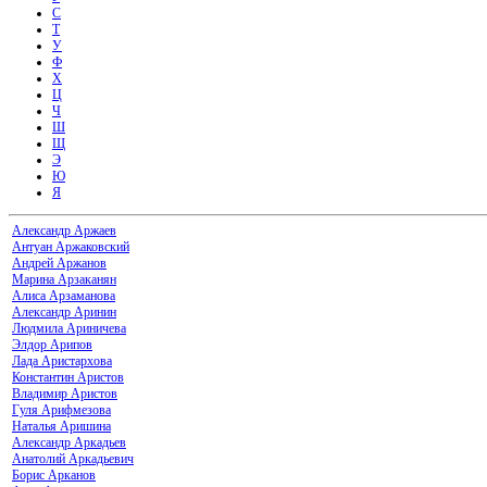
С
Т
У
Ф
Х
Ц
Ч
Ш
Щ
Э
Ю
Я
Александр Аржаев
Антуан Аржаковский
Андрей Аржанов
Марина Арзаканян
Алиса Арзаманова
Александр Аринин
Людмила Ариничева
Элдор Арипов
Лада Аристархова
Константин Аристов
Владимир Аристов
Гуля Арифмезова
Наталья Аришина
Александр Аркадьев
Анатолий Аркадьевич
Борис Арканов