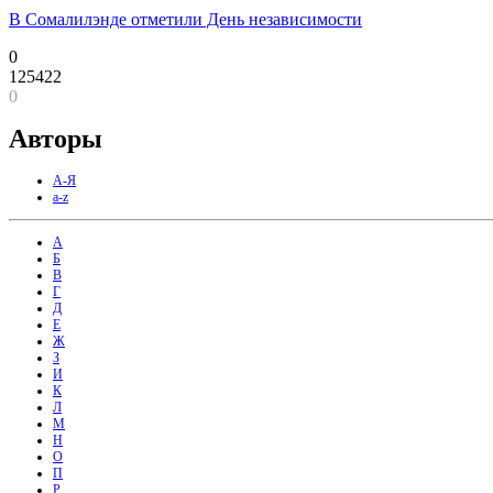
В Сомалилэнде отметили День независимости
0
125422
0
Авторы
А-Я
a-z
А
Б
В
Г
Д
Е
Ж
З
И
К
Л
М
Н
О
П
Р