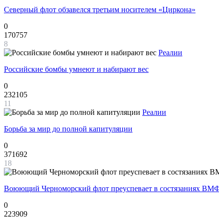
Северный флот обзавелся третьим носителем «Циркона»
0
170757
8
Реалии
Российские бомбы умнеют и набирают вес
0
232105
11
Реалии
Борьба за мир до полной капитуляции
0
371692
18
Воюющий Черноморский флот преуспевает в состязаниях ВМФ
0
223909