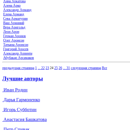
Анна Аркатова
Алена Арко
Александр Арманд
Елена Арманд
Сева Арматурин
Ваш Арминий
Вера Арнгольд
Леон Арон
Герман Аронов
Олег Аронсон
Татьяна Аронсон
Григорий Аросев
Александр Арпенти
Абубакар Арсамаков
предыдущая страница
1
...
22
23
24
25
26
...
31
следующая страница
Все
Лучшие авторы
Иван Родин
Дарья Гармоненко
Игорь Субботин
Анастасия Башкатова
Петр Спивак