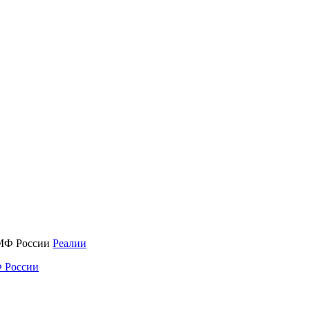
Реалии
 России