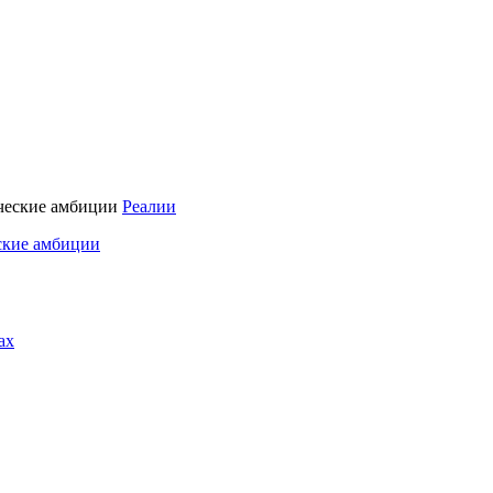
Реалии
ские амбиции
ах