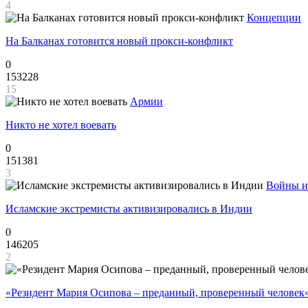
4
Концепции
На Балканах готовится новый прокси-конфликт
0
153228
15
Армии
Никто не хотел воевать
0
151381
3
Войны и
Исламские экстремисты активизировались в Индии
0
146205
2
«Резидент Мария Осипова – преданный, проверенный человек