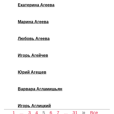
Екатерина Агеева
Марина Агеева
Любовь Агеева
Игорь Агейчев
Юрий Агещев
Варвара Агламишьян
Игорь Аглицкий
1
...
3
4
5
6
7
...
31
Все