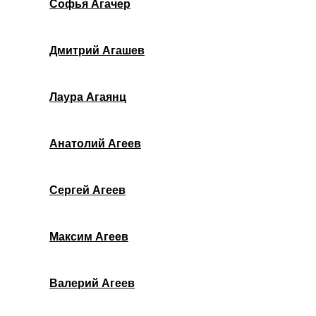
Софья Агачер
Дмитрий Агашев
Лаура Агаянц
Анатолий Агеев
Сергей Агеев
Максим Агеев
Валерий Агеев