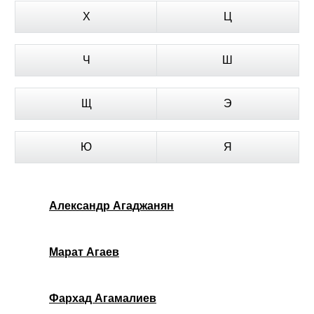
Х
Ц
Ч
Ш
Щ
Э
Ю
Я
Александр Агаджанян
Марат Агаев
Фархад Агамалиев