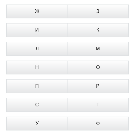
Ж
З
И
К
Л
М
Н
О
П
Р
С
Т
У
Ф