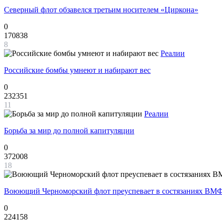
Северный флот обзавелся третьим носителем «Циркона»
0
170838
8
Реалии
Российские бомбы умнеют и набирают вес
0
232351
11
Реалии
Борьба за мир до полной капитуляции
0
372008
18
Воюющий Черноморский флот преуспевает в состязаниях ВМФ
0
224158