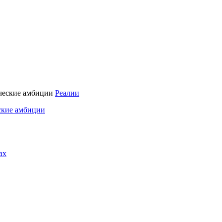
Реалии
ские амбиции
ах