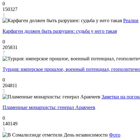
0
150327
1
Реалии
Карфаген должен быть разрушен: судьба у него такая
0
205831
7
Турция: имперское прошлое, военный потенциал, геополитиче
0
204811
5
Заметки на погон
Пламенные монархисты: генерал Аракчеев
0
140149
3
Фото