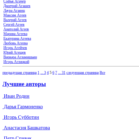
Софья Агачер
Дмитрий Агашев
Лаура Агаянц
Максим Агеев
Валерий Агеев
Сергей Агеев
Анатолий Агеев
Марина Агеева
Екатерина Агеева
Любовь Агеева
Игорь Агейчев
Юрий Агещев
Варвара Агламишьян
Игорь Аглицкий
предыдущая страница
1
...
3
4
5
6
7
...
31
следующая страница
Все
Лучшие авторы
Иван Родин
Дарья Гармоненко
Игорь Субботин
Анастасия Башкатова
Петр Спивак