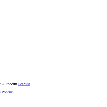
Реалии
 России