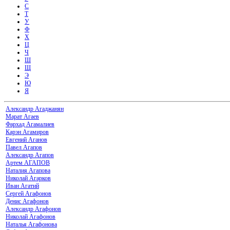
С
Т
У
Ф
Х
Ц
Ч
Ш
Щ
Э
Ю
Я
Александр Агаджанян
Марат Агаев
Фархад Агамалиев
Карэн Агамиров
Евгений Аганов
Павел Агапов
Александр Агапов
Артем АГАПОВ
Наталия Агапова
Николай Агарков
Иван Агатий
Сергей Агафонов
Денис Агафонов
Александр Агафонов
Николай Агафонов
Наталья Агафонова