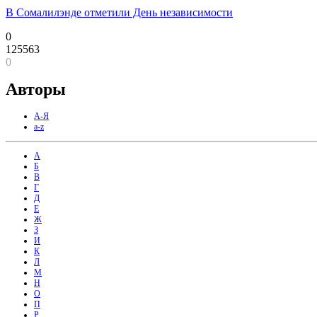
В Сомалилэнде отметили День независимости
0
125563
0
Авторы
А-Я
a-z
А
Б
В
Г
Д
Е
Ж
З
И
К
Л
М
Н
О
П
Р