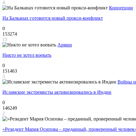
4
Концепции
На Балканах готовится новый прокси-конфликт
0
153274
15
Армии
Никто не хотел воевать
0
151463
3
Войны и
Исламские экстремисты активизировались в Индии
0
146249
2
«Резидент Мария Осипова – преданный, проверенный человек